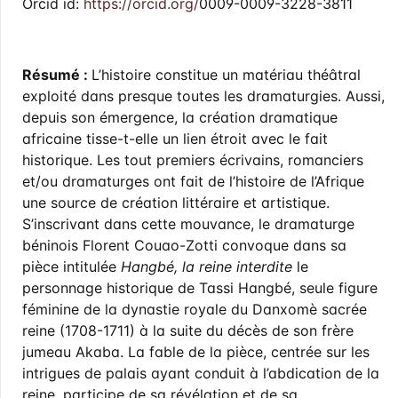
Orcid id:
https://orcid.org/
0009-0009-3228-3811
Résumé :
L’histoire constitue un matériau théâtral
exploité dans presque toutes les dramaturgies. Aussi,
depuis son émergence, la création dramatique
africaine tisse-t-elle un lien étroit avec le fait
historique. Les tout premiers écrivains, romanciers
et/ou dramaturges ont fait de l’histoire de l’Afrique
une source de création littéraire et artistique.
S’inscrivant dans cette mouvance, le dramaturge
béninois Florent Couao-Zotti convoque dans sa
pièce intitulée
Hangbé, la reine interdite
le
personnage historique de Tassi Hangbé, seule figure
féminine de la dynastie royale du Danxomè sacrée
reine (1708-1711) à la suite du décès de son frère
jumeau Akaba. La fable de la pièce, centrée sur les
intrigues de palais ayant conduit à l’abdication de la
reine, participe de sa révélation et de sa