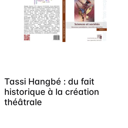
Frais de public
Politique de dro
Licence
Publication Eth
Malpractice St
Indexation
Contacts
Tassi Hangbé : du fait
historique à la création
théâtrale