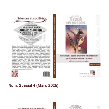
Frais de public
Politique de dro
Licence
Publication Eth
Malpractice St
Indexation
Contacts
Num. Spécial 4 (Mars 2026)