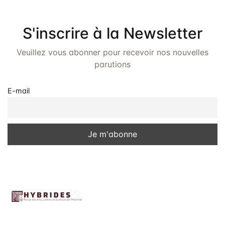
Frais de public
Politique de dro
S'inscrire à la Newsletter
Licence
Veuillez vous abonner pour recevoir nos nouvelles
parutions
Publication Eth
Malpractice St
E-mail
Indexation
Contacts