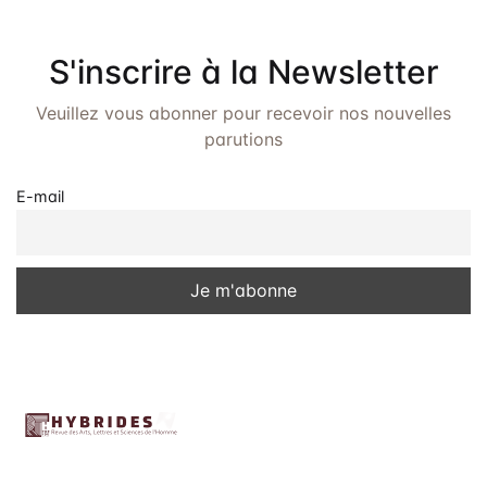
Frais de public
Politique de dro
S'inscrire à la Newsletter
Licence
Veuillez vous abonner pour recevoir nos nouvelles
parutions
Publication Eth
Malpractice St
E-mail
Indexation
Contacts