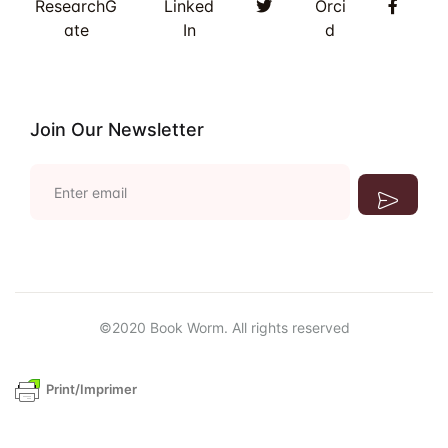
Twitter
Faceb
ResearchG
Linked
Orci
ate
In
d
Join Our Newsletter
E
m
a
i
l
*
©2020 Book Worm. All rights reserved
Print/Imprimer