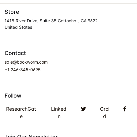
Store
1418 River Drive, Suite 35 Cottonhall, CA 9622
United States
Contact
sale@bookworm.com
+1 246-345-0695
Follow
Twitter
Fac
ResearchGat
LinkedI
Orci
e
n
d
Join Our Newsletter