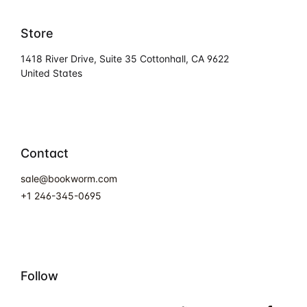
Frais de public
Store
Politique de dro
Licence
1418 River Drive, Suite 35 Cottonhall, CA 9622
United States
Publication Eth
Malpractice St
Indexation
Contact
Contacts
sale@bookworm.com
+1 246-345-0695
Follow