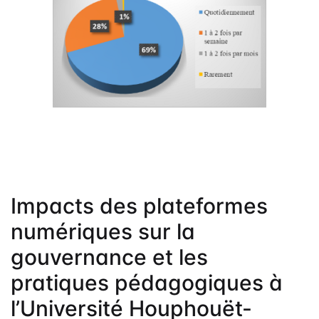
Frais de public
Politique de dro
Licence
Publication Eth
Malpractice St
Indexation
Contacts
Impacts des plateformes
numériques sur la
gouvernance et les
pratiques pédagogiques à
l’Université Houphouët-