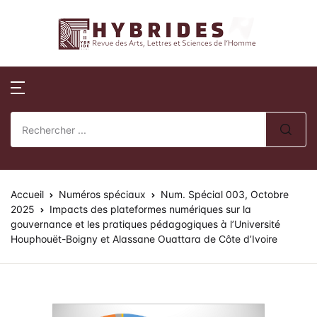
Revue Hybrides
Compte
Fermer
Publications
Revue Hybri
Nom d'utilisateur ou E-mail *
Accueil
Numéros publi
Sur la révue
Publications
Numéros spéci
Processus édito
Mot de passe *
Normes de publication
Actes de collo
Comité éditoria
Accueil
Revue Hybrides
Numéros spéciaux
Num. Spécial 003, Octobre
2025
Impacts des plateformes numériques sur la
gouvernance et les pratiques pédagogiques à l’Université
Politique d’éva
Se souvenir de
Mot de passe
Actualités
Houphouët-Boigny et Alassane Ouattara de Côte d’Ivoire
oublié ?
review)
moi ?
Soumission des 
Se Connecter