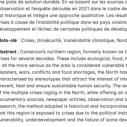
ne piste de solution durable. En se basant sur les sources 
’observation et l’enquête déroulée en 2021 dans le cadre 
st historique et intègre une approche qualitative. Les résu
rises à cause de l’instabilité politique dans les pays voisins,
éveloppement et l’échec de certaines politiques de dével
ots-clé
: Crises, (In)sécurité, Vulnérabilité climatique, No
bstract :
Cameroon’s northern region, formerly known as th
rises for several decades. These include ecological, food, h
s all the more serious as the area is considered vulnerable 
isasters, wars, conflicts and food shortages, the North has 
haracterised by stereotypes that attract the interest of in
revent, heal and ensure sustainable human security. The aim
f the multiple crises raging in the North, while offering an
ocumentary sources, newpaper articles, observation and s
esearch, the method adopted is historical and incorporate
hat this region is exposed to crises due to the political inst
ulnerability, underdevelopment and the failure of some dev