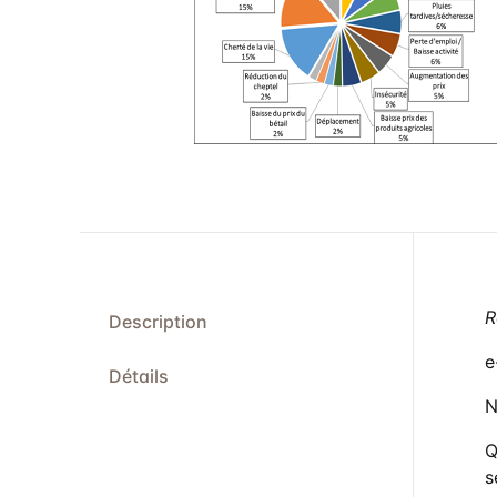
Po
Pu
St
In
Co
R
Description
e
Détails
N
Q
s