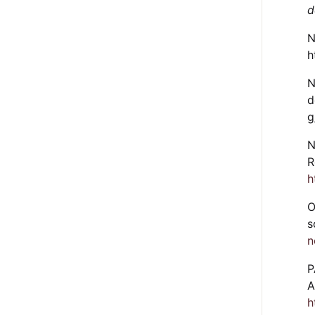
d
N
h
N
d
g
N
R
h
O
s
n
P
A
h