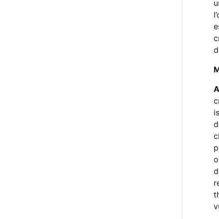
u
l
e
c
d
M
A
c
i
d
c
p
o
d
r
t
v