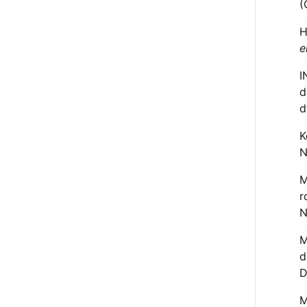
(
H
e
I
d
d
K
N
M
r
N
M
d
D
M