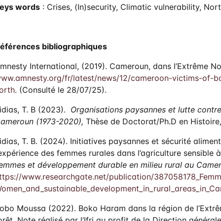
eys words
: Crises, (In)security, Climatic vulnerability, No
éférences bibliographiques
mnesty International, (2019). Cameroun, dans l’Extrême N
ww.amnesty.org/fr/latest/news/12/cameroon-victims-of-b
orth
. (Consulté le 28/07/25).
idias, T. B (2023).
Organisations paysannes et lutte contre 
ameroun (1973-2020),
Thèse de Doctorat/Ph.D en Histoire,
idias, T. B. (2024). Initiatives paysannes et sécurité alim
’expérience des femmes rurales dans l’agriculture sensible à
emmes et développement durable en milieu rural au Came
ttps://www.researchgate.net/publication/387058178_Fem
omen_and_sustainable_development_in_rural_areas_in_Ca
obo Moussa (2022). Boko Haram dans la région de l’Extrê
orêt, Note réalisé par l’Ifri au profit de la Direction général