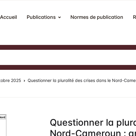
Accueil
Publications
Normes de publication
R
Publications
Revue Hybrides
N
méros publiés
r la révue
méros spéciaux
ocessus éditorial
M
tobre 2025
Questionner la pluralité des crises dans le Nord-Came
tes de colloques et congrès
mité éditorial
litique d’évaluation (peer review)
umission des articles
Questionner la plura
ais de publication
Nord-Cameroun : an