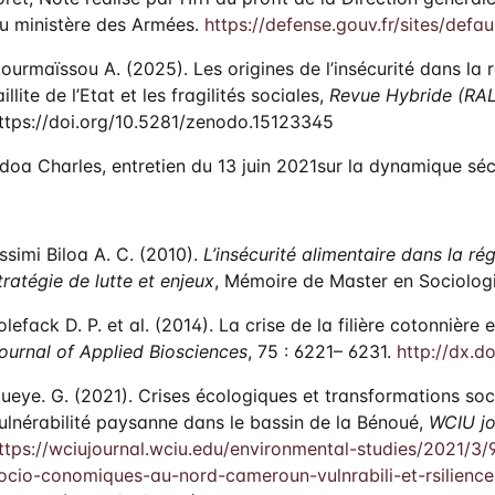
u ministère des Armées.
https://defense.gouv.fr/sites/defaul
ourmaïssou A. (2025). Les origines de l’insécurité dans la
aillite de l’Etat et les fragilités sociales,
Revue Hybride (RA
ttps://doi.org/10.5281/zenodo.15123345
doa Charles, entretien du 13 juin 2021sur la dynamique séc
ssimi Biloa A. C. (2010).
L’insécurité alimentaire dans la ré
tratégie de lutte et enjeux
, Mémoire de Master en Sociologi
olefack D. P. et al. (2014). La crise de la filière cotonnièr
ournal of Applied Biosciences
, 75 : 6221– 6231.
http://dx.do
ueye. G. (2021). Crises écologiques et transformations 
ulnérabilité paysanne dans le bassin de la Bénoué,
WCIU jo
ttps://wciujournal.wciu.edu/environmental-studies/2021/3/
ocio-conomiques-au-nord-cameroun-vulnrabili-et-rsilienc