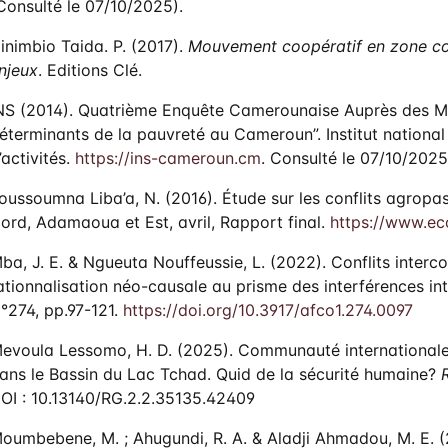
Consulté le 07/10/2025).
inimbio Taida. P. (2017).
Mouvement coopératif en zone co
njeux
. Editions Clé.
NS (2014). Quatrième Enquête Camerounaise Auprès des Mé
éterminants de la pauvreté au Cameroun”. Institut nationa
’activités.
https://ins-cameroun.cm
. Consulté le 07/10/2025
oussoumna Liba’a, N. (2016). Étude sur les conflits agrop
ord, Adamaoua et Est, avril, Rapport final.
https://www.eco
ba, J. E. & Ngueuta Nouffeussie, L. (2022). Conflits inte
ationnalisation néo-causale au prisme des interférences intr
°274, pp.97-121.
https://doi.org/10.3917/afco1.274.0097
evoula Lessomo, H. D. (2025). Communauté internationale, 
ans le Bassin du Lac Tchad. Quid de la sécurité humaine?
OI : 10.13140/RG.2.2.35135.42409
oumbebene, M. ; Ahugundi, R. A. & Aladji Ahmadou, M. E. 