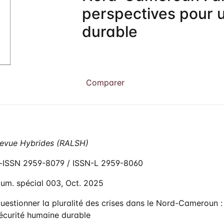
perspectives pour 
litique de droit d’auteurs & Licence
durable
blication Ethics and Malpractice
atement
dexation
Comparer
ntacts
evue Hybrides (RALSH)
-ISSN 2959-8079 / ISSN-L 2959-8060
um. spécial 003, Oct. 2025
uestionner la pluralité des crises dans le Nord-Cameroun :
écurité humaine durable