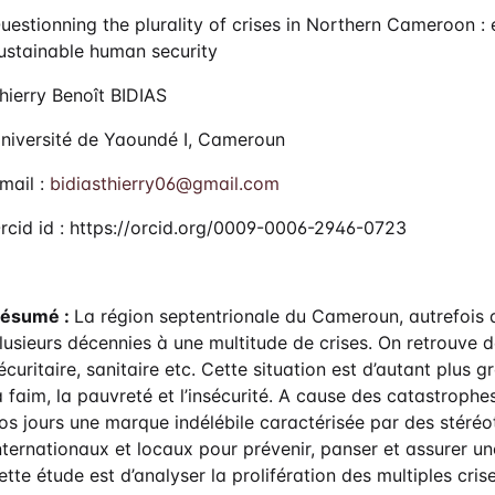
uestionning the plurality of crises in Northern Cameroon : 
ustainable human security
hierry Benoît BIDIAS
niversité de Yaoundé I, Cameroun
mail :
bidiasthierry06@gmail.com
rcid id : https://orcid.org/0009-0006-2946-0723
ésumé :
La région septentrionale du Cameroun, autrefois
lusieurs décennies à une multitude de crises. On retrouve d
écuritaire, sanitaire etc. Cette situation est d’autant plus 
a faim, la pauvreté et l’insécurité. A cause des catastrophes,
os jours une marque indélébile caractérisée par des stéréo
nternationaux et locaux pour prévenir, panser et assurer un
ette étude est d’analyser la prolifération des multiples cris