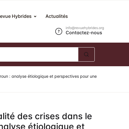
Compte
Fermer
evue Hybrides
Actualités
info@revuehybrides.org
Contactez-nous
om d'utilisateur ou E-mail *
ot de passe *
roun : analyse étiologique et perspectives pour une
Mot de passe oublié ?
Se souvenir de moi ?
lité des crises dans le
Se Connecter
alyse étiologique et