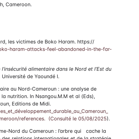
rth, Cameroon.
ord, les victimes de Boko Haram. https://
oko-haram-attacks-feel-abandoned-in-the-far-
l’insécurité alimentaire dans le Nord et l’Est du
 Université de Yaoundé I.
entaire au Nord-Cameroun : une analyse de
 la nutrition. In Nsangou.M.M et al (Eds),
roun
, Editions de Midi.
mes_et_développement_durable_au_Cameroun_
meroon/references. (Consulté le 05/08/2025
).
me-Nord du Cameroun : l’arbre qui cache la
e des relations internationales et de la stratégie