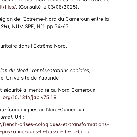
t/files/
. (Consulté le 03/08/2025).
 région de l’Extrême-Nord du Cameroun entre la
LSH
), NUM.SPE, N°1, pp.54-65.
uritaire dans l’Extrême Nord.
gion du Nord : représentations sociales,
e, Université de Yaoundé I.
e et sécurité alimentaire au Nord Cameroun,
i.org/10.4314/jab.v75i1.8
socio-économiques au Nord-Cameroun :
urnal
. Url :
9/french-crises-cologiques-et-transformations-
e-paysanne-dans-le-bassin-de-la-bnou
.