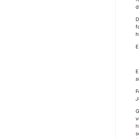
d
D
f
h
E
E
s
F
J
G
v
h
s