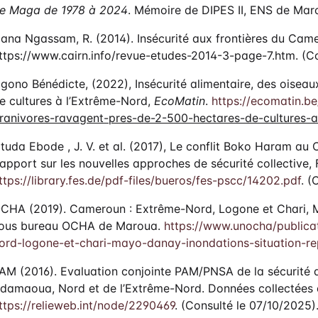
e Maga de 1978 à 2024
. Mémoire de DIPES II, ENS de Mar
ana Ngassam, R. (2014). Insécurité aux frontières du Cam
ttps://www.cairn.info/revue-etudes-2014-3-page-7.htm. (C
gono Bénédicte, (2022), Insécurité alimentaire, des oisea
e cultures à l’Extrême-Nord,
EcoMatin
.
https://ecomatin.be
ranivores-ravagent-pres-de-2-500-hectares-de-cultures-a
tuda Ebode , J. V. et al. (2017), Le conflit Boko Haram au 
apport sur les nouvelles approches de sécurité collective, F
ttps://library.fes.de/pdf-files/bueros/fes-pscc/14202.pdf
. (
CHA (2019). Cameroun : Extrême-Nord, Logone et Chari, Ma
ous bureau OCHA de Maroua.
https://www.unocha/public
ord-logone-et-chari-mayo-danay-inondations-situation-re
AM (2016). Evaluation conjointe PAM/PNSA de la sécurité al
damaoua, Nord et de l’Extrême-Nord. Données collectées 
ttps://relieweb.int/node/2290469
. (Consulté le 07/10/2025)