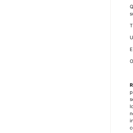
Q
s
T
U
E
O
R
p
s
l
n
i
c