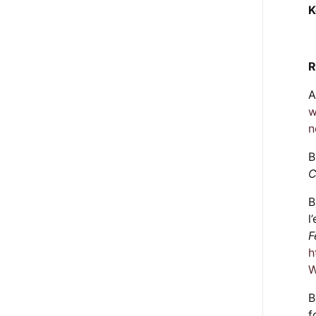
K
R
A
w
n
B
C
B
l
F
h
W
B
f