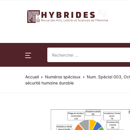
Revue Hybrides
Accueil
Nu
Su
Publications
Nu
Pr
Normes de publication
Accueil
Numéros spéciaux
Num. Spécial 003, Oc
Ac
Co
Revue Hybrides
sécurité humaine durable
Po
Actualités
So
Fr