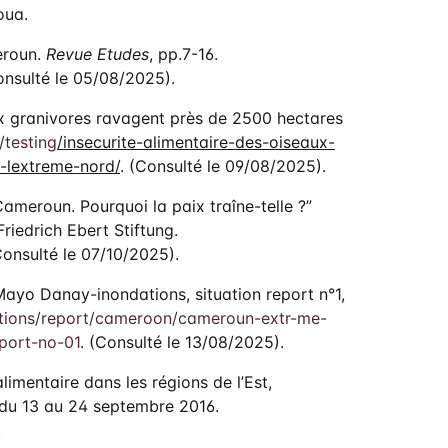
oua.
eroun.
Revue Etudes
, pp.7-16.
onsulté le 05/08/2025).
ux granivores ravagent près de 2500 hectares
/testing
/insecurite-alimentaire-des-oiseaux-
-lextreme-nord/
. (Consulté le 09/08/2025).
Cameroun. Pourquoi la paix traîne-telle ?”
riedrich Ebert Stiftung.
Consulté le 07/10/2025).
yo Danay-inondations, situation report n°1,
ations/report/cameroon/cameroun-extr-me-
port-no-01
. (Consulté le 13/08/2025).
imentaire dans les régions de l’Est,
du 13 au 24 septembre 2016.
.