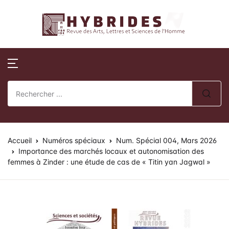
Revue Hybrides
Compte
Fermer
Publications
Revue Hybri
Nom d'utilisateur ou E-mail *
Accueil
Numéros publi
Sur la révue
Publications
Numéros spéci
Processus édito
Mot de passe *
Normes de publication
Actes de collo
Comité éditoria
Accueil
Revue Hybrides
Numéros spéciaux
Num. Spécial 004, Mars 2026
Importance des marchés locaux et autonomisation des
femmes à Zinder : une étude de cas de « Titin yan Jagwal »
Politique d’éva
Se souvenir de
Mot de passe
Actualités
oublié ?
review)
moi ?
Soumission des 
Se Connecter