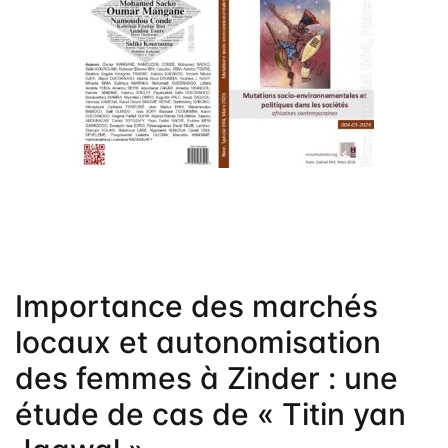
Frais de public
Politique de dro
Licence
Publication Eth
Malpractice St
Indexation
Contacts
Importance des marchés
locaux et autonomisation
des femmes à Zinder : une
étude de cas de « Titin yan