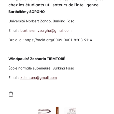
chez les étudiants utilisateurs de l’intelligence
artificielle générative à l’université Norbert Zongo
Barthélémy SORGHO
Université Norbert Zongo, Burkina Faso
Email :
barthelemysorgho@gmail.com
Orcid id : https://orcid.org/0009-0001-8203-9114
Windpouiré Zacharia TIEMTORÉ
École normale supérieure, Burkina Faso
Email :
ztiemtore@gmail.com