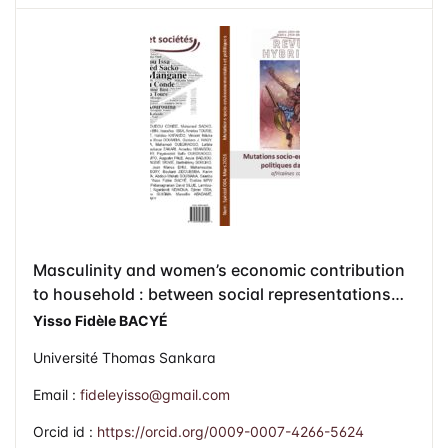
Masculinity and women’s economic contribution
to household : between social representations
and survival imperatives in Ouagadougou
Yisso Fidèle BACYÉ
Université Thomas Sankara
Email :
fideleyisso@gmail.com
Orcid id :
https://orcid.org/0009-0007-4266-5624