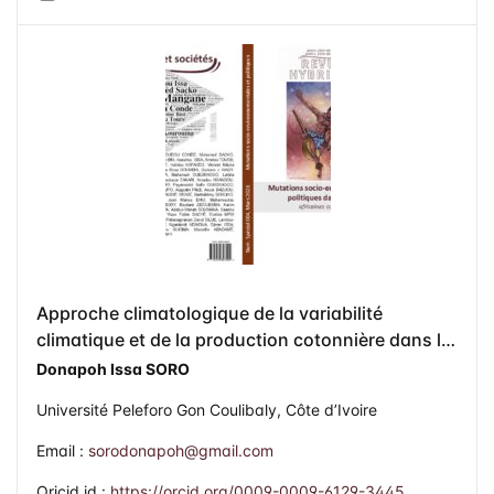
Approche climatologique de la variabilité
climatique et de la production cotonnière dans le
département de Tengréla (Côte d’Ivoire), 2013-
Donapoh Issa SORO
2024
Université Peleforo Gon Coulibaly, Côte d’Ivoire
Email :
sorodonapoh@gmail.com
Oricid id :
https://orcid.org/0009-0009-6129-3445