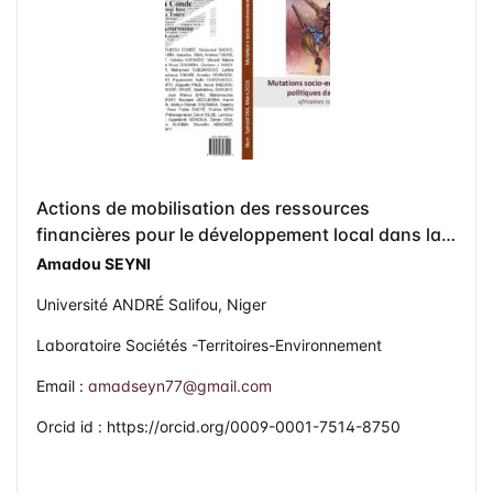
Actions de mobilisation des ressources
financières pour le développement local dans la
Commune Urbaine d’Agadez au Niger
Amadou SEYNI
Université ANDRÉ Salifou, Niger
Laboratoire Sociétés -Territoires-Environnement
Email :
amadseyn77@gmail.com
Orcid id : https://orcid.org/0009-0001-7514-8750