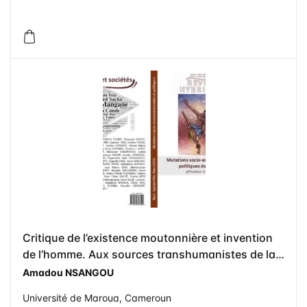
Critique de l’existence moutonnière et invention
de l’homme. Aux sources transhumanistes de la
philosophie du développement d’Ébénézer Njoh
Amadou NSANGOU
Mouellè ?
Université de Maroua, Cameroun