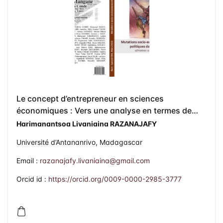
Le concept d’entrepreneur en sciences
économiques : Vers une analyse en termes de
convergence et de divergence de théories et
Harimanantsoa Livaniaina RAZANAJAFY
d’idées
Université d’Antananrivo, Madagascar
Email :
razanajafy.livaniaina@gmail.com
Orcid id :
https://orcid.org/0009-0000-2985-3777