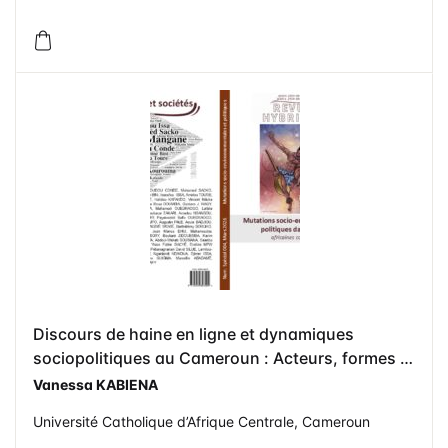
Discours de haine en ligne et dynamiques
sociopolitiques au Cameroun : Acteurs, formes et
implications communicationnelles dans l’espace
Vanessa KABIENA
numérique
Université Catholique d’Afrique Centrale, Cameroun