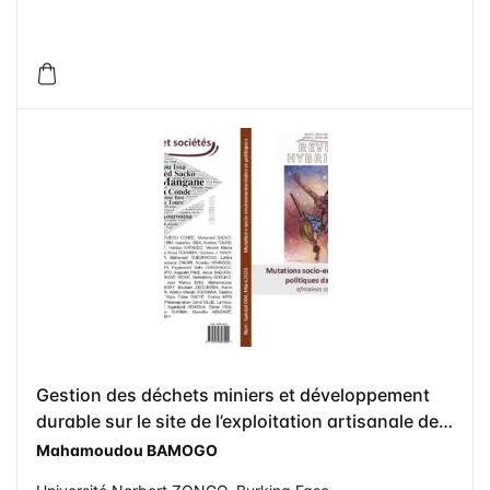
Gestion des déchets miniers et développement
durable sur le site de l’exploitation artisanale de
l’or de Tangonie, (Burkina Faso)
Mahamoudou BAMOGO