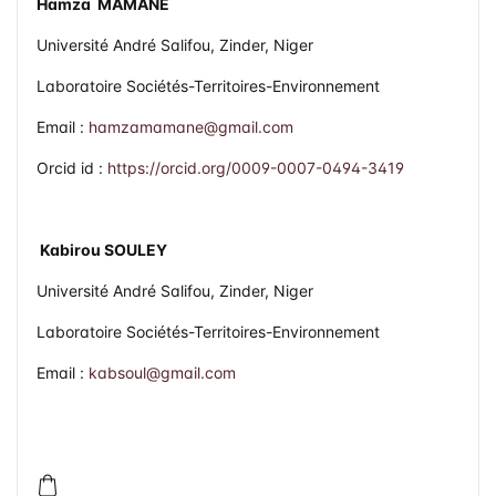
dans le département de Kantché (Niger)
Hamza MAMANE
Université André Salifou, Zinder, Niger
Laboratoire Sociétés-Territoires-Environnement
Email :
hamzamamane@gmail.com
Orcid id :
https://orcid.org/0009-0007-0494-3419
Kabirou SOULEY
Université André Salifou, Zinder, Niger
Laboratoire Sociétés-Territoires-Environnement
Email :
kabsoul@gmail.com