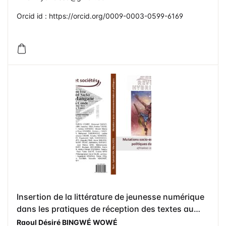
Orcid id : https://orcid.org/0009-0003-0599-6169
Insertion de la littérature de jeunesse numérique
dans les pratiques de réception des textes au
sous-cycle d’observation des collèges du
Raoul Désiré BINGWÉ WOWÉ