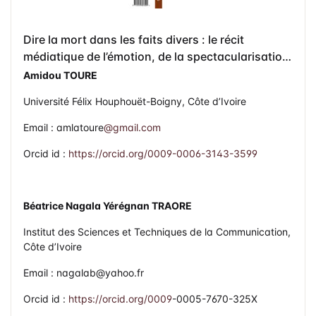
Dire la mort dans les faits divers : le récit
médiatique de l’émotion, de la spectacularisation
et du sensationnel dans le journal Soir Info
Amidou TOURE
Université Félix Houphouët-Boigny, Côte d’Ivoire
Email : amlatoure
@gmail.com
Orcid id :
https://orcid.org/0009-0006-3143-3599
Béatrice Nagala Yérégnan TRAORE
Institut des Sciences et Techniques de la Communication,
Côte d’Ivoire
Email : nagalab@yahoo.fr
Orcid id :
https://orcid.org/0009
-0005-7670-325X