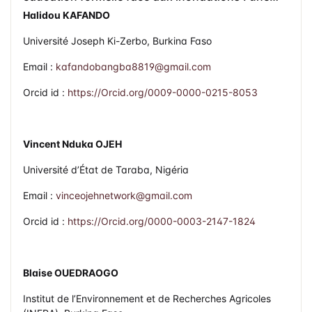
étude transversale auprès d’élèves du primaire à
Halidou KAFANDO
Ouagadougou (Burkina Faso)
Université Joseph Ki-Zerbo, Burkina Faso
Email :
kafandobangba8819@gmail.com
Orcid id :
https://Orcid.org/0009-0000-0215-8053
Vincent Nduka OJEH
Université d’État de Taraba, Nigéria
Email :
vinceojehnetwork@gmail.com
Orcid id :
https://Orcid.org/0000-0003-2147-1824
Blaise OUEDRAOGO
Institut de l’Environnement et de Recherches Agricoles