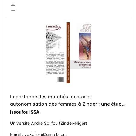
Importance des marchés locaux et
autonomisation des femmes à Zinder : une étude
de cas de « Titin yan Jagwal »
Issoufou ISSA
Université André Salifou (Zinder-Niger)
Email : yakoissa@gmail.com