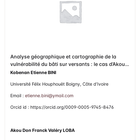
Analyse géographique et cartographie de la
vulnérabilité du bâti sur versants : le cas d’Akouai
Santai, Bingerville (Côte d’Ivoire)
Kobenan Etienne BINI
Université Félix Houphouët Boigny, Côte d’Ivoire
Email :
etienne.bini@ymail.com
Orcid id : https://orcid.org/0009-0005-9745-8476
Akou Don Franck Valéry LOBA