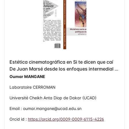
Estética cinematográfica en Si te dicen que caí
De Juan Marsé desde los enfoques intermedial y
analítico
Oumar MANGANE
Laboratoire CERROMAN
Université Cheikh Anta Diop de Dakar (UCAD)
Email : oumar.mangane@ucad.edu.sn
Orcid id :
https://orcid.org/0009-0009-6115-4226