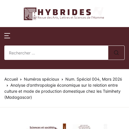
Revue Hybrides
Compte
Fermer
Publications
Revue Hybri
Nom d'utilisateur ou E-mail *
Accueil
Numéros publi
Sur la révue
Publications
Numéros spéci
Processus édito
Mot de passe *
Normes de publication
Actes de collo
Comité éditoria
Accueil
Revue Hybrides
Numéros spéciaux
Num. Spécial 004, Mars 2026
Analyse d’anthropologie économique sur la relation entre
culture et mode de production domestique chez les Tsimihety
Politique d’éva
Se souvenir de
Mot de passe
Actualités
(Madagascar)
oublié ?
review)
moi ?
Soumission des 
Se Connecter