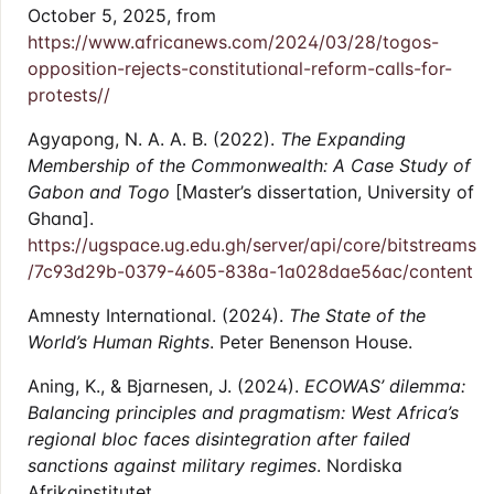
October 5, 2025, from
https://www.africanews.com/2024/03/28/togos-
opposition-rejects-constitutional-reform-calls-for-
protests//
Agyapong, N. A. A. B. (2022).
The Expanding
Membership of the Commonwealth: A Case Study of
Gabon and Togo
[Master’s dissertation, University of
Ghana].
https://ugspace.ug.edu.gh/server/api/core/bitstreams
/7c93d29b-0379-4605-838a-1a028dae56ac/content
Amnesty International. (2024).
The State of the
World’s Human Rights
. Peter Benenson House.
Aning, K., & Bjarnesen, J. (2024).
ECOWAS’ dilemma:
Balancing principles and pragmatism: West Africa’s
regional bloc faces disintegration after failed
sanctions against military regimes
. Nordiska
Afrikainstitutet.