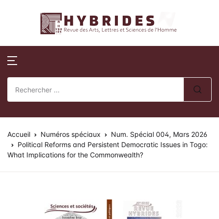
Revue Hybrides
Compte
Fermer
Publications
Revue Hybri
Nom d'utilisateur ou E-mail *
Accueil
Numéros publi
Sur la révue
Publications
Numéros spéci
Processus édito
Mot de passe *
Normes de publication
Actes de collo
Comité éditoria
Accueil
Revue Hybrides
Numéros spéciaux
Num. Spécial 004, Mars 2026
Political Reforms and Persistent Democratic Issues in Togo:
What Implications for the Commonwealth?
Politique d’éva
Se souvenir de
Mot de passe
Actualités
oublié ?
review)
moi ?
Soumission des 
Se Connecter