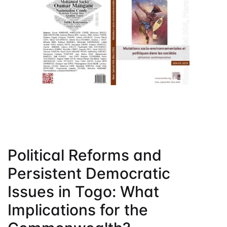
Frais de public
Politique de dro
Licence
Publication Eth
Malpractice St
Indexation
Contacts
Political Reforms and
Persistent Democratic
Issues in Togo: What
Implications for the