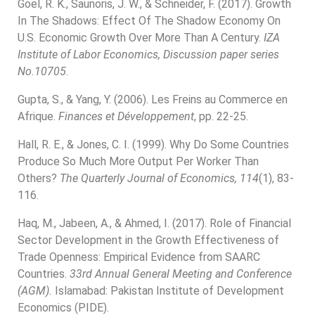
Goel, R. K., Saunoris, J. W., & Schneider, F. (2017). Growth
In The Shadows: Effect Of The Shadow Economy On
U.S. Economic Growth Over More Than A Century.
IZA
Institute of Labor Economics, Discussion paper series
No.10705
.
Gupta, S., & Yang, Y. (2006). Les Freins au Commerce en
Afrique.
Finances et Développement
, pp. 22-25.
Hall, R. E., & Jones, C. I. (1999). Why Do Some Countries
Produce So Much More Output Per Worker Than
Others?
The Quarterly Journal of Economics, 114
(1), 83-
116.
Haq, M., Jabeen, A., & Ahmed, I. (2017). Role of Financial
Sector Development in the Growth Effectiveness of
Trade Openness: Empirical Evidence from SAARC
Countries.
33rd Annual General Meeting and Conference
(AGM).
Islamabad: Pakistan Institute of Development
Economics (PIDE).