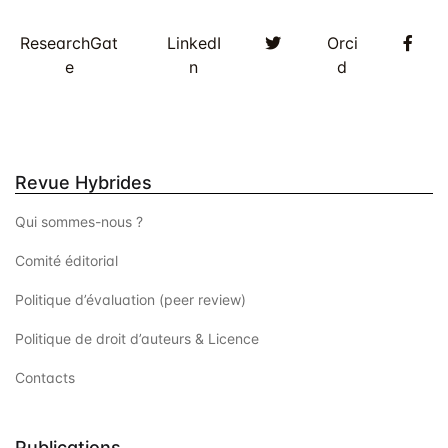
Twitter
Fac
ResearchGat
LinkedI
Orci
e
n
d
Revue Hybrides
Qui sommes-nous ?
Comité éditorial
Politique d’évaluation (peer review)
Politique de droit d’auteurs & Licence
Contacts
Publications