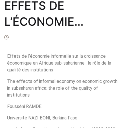
Frais de public
EFFETS DE
Politique de dro
L’ÉCONOMIE
Licence
INFORMELLE SUR LA
Publication Eth
Malpractice St
CROISSANCE
Effets de l’économie informelle sur la croissance
Indexation
économique en Afrique sub-saharienne : le rôle de la
ÉCONOMIQUE EN
qualité des institutions
Contacts
AFRIQUE SUB-
The effects of informal economy on economic growth
in subsaharan africa: the role of the quality of
institutions
SAHARIENNE
Fousséni RAMDE
Université NAZI BONI, Burkina Faso