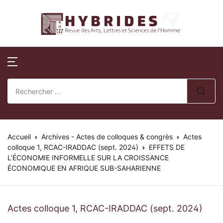
Revue Hybrides
Compte
Fermer
Publications
Revue Hybri
Nom d'utilisateur ou E-mail *
Accueil
Numéros publi
Sur la révue
Publications
Numéros spéci
Processus édito
Mot de passe *
Normes de publication
Actes de collo
Comité éditoria
Accueil
Revue Hybrides
Archives - Actes de colloques & congrès
Actes
colloque 1, RCAC-IRADDAC (sept. 2024)
EFFETS DE
L’ÉCONOMIE INFORMELLE SUR LA CROISSANCE
Politique d’éva
Se souvenir de
Mot de passe
Actualités
ÉCONOMIQUE EN AFRIQUE SUB-SAHARIENNE
oublié ?
review)
moi ?
Soumission des 
Se Connecter
Actes colloque 1, RCAC-IRADDAC (sept. 2024)