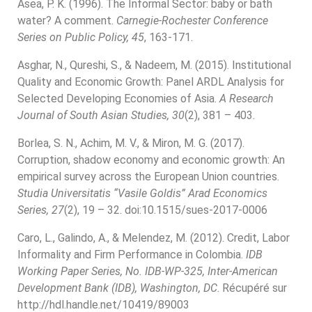
Asea, P. K. (1996). The Informal Sector: baby or bath
water? A comment.
Carnegie-Rochester Conference
Series on Public Policy, 45
, 163-171.
Asghar, N., Qureshi, S., & Nadeem, M. (2015). Institutional
Quality and Economic Growth: Panel ARDL Analysis for
Selected Developing Economies of Asia.
A Research
Journal of South Asian Studies, 30
(2), 381 – 403.
Borlea, S. N., Achim, M. V., & Miron, M. G. (2017).
Corruption, shadow economy and economic growth: An
empirical survey across the European Union countries.
Studia Universitatis “Vasile Goldis” Arad Economics
Series, 27
(2), 19 – 32. doi:10.1515/sues-2017-0006
Caro, L., Galindo, A., & Melendez, M. (2012). Credit, Labor
Informality and Firm Performance in Colombia.
IDB
Working Paper Series, No. IDB-WP-325, Inter-American
Development Bank (IDB), Washington, DC
. Récupéré sur
http://hdl.handle.net/10419/89003