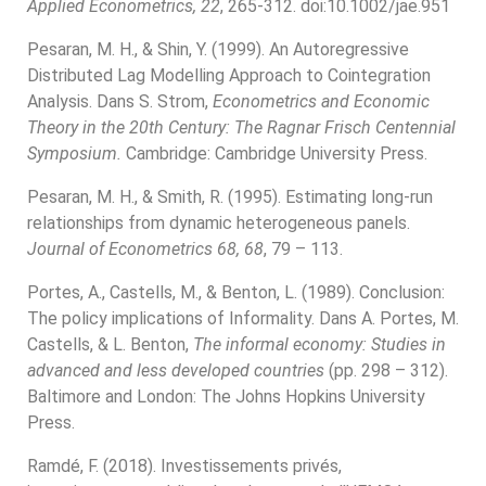
Applied Econometrics, 22
, 265-312. doi:10.1002/jae.951
Pesaran, M. H., & Shin, Y. (1999). An Autoregressive
Distributed Lag Modelling Approach to Cointegration
Analysis. Dans S. Strom,
Econometrics and Economic
Theory in the 20th Century: The Ragnar Frisch Centennial
Symposium.
Cambridge: Cambridge University Press.
Pesaran, M. H., & Smith, R. (1995). Estimating long-run
relationships from dynamic heterogeneous panels.
Journal of Econometrics 68, 68
, 79 – 113.
Portes, A., Castells, M., & Benton, L. (1989). Conclusion:
The policy implications of Informality. Dans A. Portes, M.
Castells, & L. Benton,
The informal economy: Studies in
advanced and less developed countries
(pp. 298 – 312).
Baltimore and London: The Johns Hopkins University
Press.
Ramdé, F. (2018). Investissements privés,