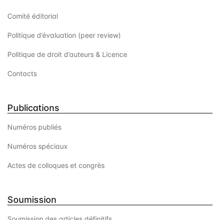
t
Comité éditorial
s
Politique d’évaluation (peer review)
Politique de droit d’auteurs & Licence
Contacts
Publications
Numéros publiés
Numéros spéciaux
Actes de colloques et congrès
Soumission
Soumission des articles définitifs