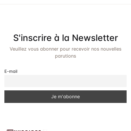
u
t
a
e
e
.
v
s
É
i
S'inscrire à la Newsletter
v
g
è
Veuillez vous abonner pour recevoir nos nouvelles
a
parutions
n
t
e
E-mail
i
m
o
e
n
n
t
d
e