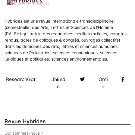
v
u
Hybrides est une revue internationale transdisciplinaire
e
(semestrielle) des Arts, Lettres et Sciences de l’Homme
s
(RALSH) qui publie des recherches inédites (articles, comptes
rendus, actes de colloques & congrès, ouvrages collectifs)
É
dans les domaines des arts, lettres et sciences humaines,
sciences de l’éducation, sciences économiques, sciences
v
juridiques et politiques, sciences environnementales.
è
Twitter
Fac
n
ResearchGat
LinkedI
Orci
e
n
d
e
m
e
Revue Hybrides
n
Qui sommes-nous ?