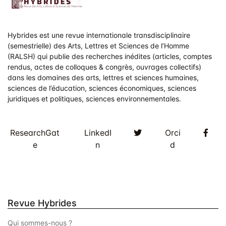
t
d
e
Hybrides est une revue internationale transdisciplinaire
v
(semestrielle) des Arts, Lettres et Sciences de l’Homme
(RALSH) qui publie des recherches inédites (articles, comptes
u
rendus, actes de colloques & congrès, ouvrages collectifs)
e
dans les domaines des arts, lettres et sciences humaines,
sciences de l’éducation, sciences économiques, sciences
s
juridiques et politiques, sciences environnementales.
É
Twitter
Fac
ResearchGat
LinkedI
Orci
v
e
n
d
è
n
e
Revue Hybrides
m
Qui sommes-nous ?