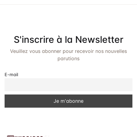
e
e
e
t
d
v
a
n
u
t
a
e
e
S'inscrire à la Newsletter
.
v
s
Veuillez vous abonner pour recevoir nos nouvelles
É
i
parutions
v
g
è
E-mail
a
n
t
e
i
m
o
e
n
n