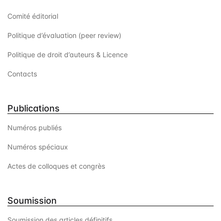
e
Comité éditorial
n
Politique d’évaluation (peer review)
t
Politique de droit d’auteurs & Licence
s
Contacts
Publications
Numéros publiés
Numéros spéciaux
Actes de colloques et congrès
Soumission
Soumission des articles définitifs