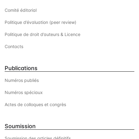
e
Comité éditorial
n
Politique d’évaluation (peer review)
t
Politique de droit d’auteurs & Licence
s
Contacts
Publications
Numéros publiés
Numéros spéciaux
Actes de colloques et congrès
Soumission
Soumission des articles définitifs