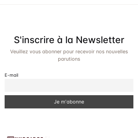
e
e
e
t
d
v
a
n
u
t
a
e
e
S'inscrire à la Newsletter
.
v
s
Veuillez vous abonner pour recevoir nos nouvelles
É
i
parutions
v
g
è
E-mail
a
n
t
e
i
m
o
e
n
n