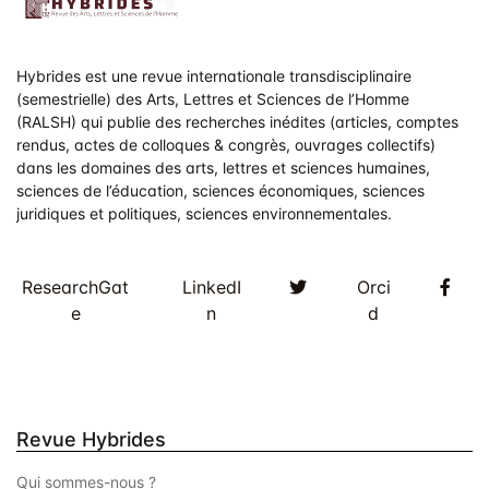
t
d
e
Hybrides est une revue internationale transdisciplinaire
v
(semestrielle) des Arts, Lettres et Sciences de l’Homme
(RALSH) qui publie des recherches inédites (articles, comptes
u
rendus, actes de colloques & congrès, ouvrages collectifs)
e
dans les domaines des arts, lettres et sciences humaines,
sciences de l’éducation, sciences économiques, sciences
s
juridiques et politiques, sciences environnementales.
É
Twitter
Fac
ResearchGat
LinkedI
Orci
v
e
n
d
è
n
e
Revue Hybrides
m
Qui sommes-nous ?