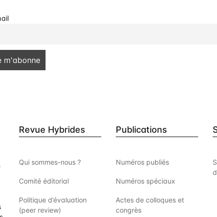
ail
Revue Hybrides
Publications
Qui sommes-nous ?
Numéros publiés
S
e
d
Comité éditorial
Numéros spéciaux
Politique d’évaluation
Actes de colloques et
s
(peer review)
congrès
s