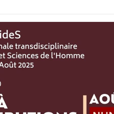
litique de droit d’auteurs & Licence
blication Ethics and Malpractice
atement
dexation
ntacts