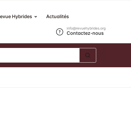
Compte
Fermer
evue Hybrides
Actualités
info@revuehybrides.org
Contactez-nous
om d'utilisateur ou E-mail *
ot de passe *
Mot de passe oublié ?
Se souvenir de moi ?
Se Connecter