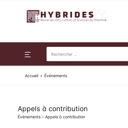
Revue Hybrides
Accueil
Nu
Su
Publications
Nu
Pr
Normes de publication
Accueil
Évènements
Ac
Co
Revue Hybrides
Po
Actualités
So
Appels à contribution
Évènements
Appels à contribution
Fr