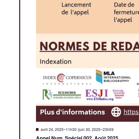
M
avril 24, 2025~11h30
/
juin 30, 2025~23h59
i
Appel Num. Spécial 002, Août 2025
s