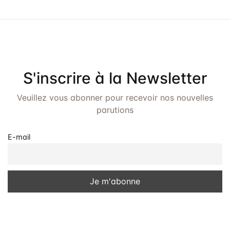
v
u
e
s
S'inscrire à la Newsletter
É
v
Veuillez vous abonner pour recevoir nos nouvelles
parutions
è
n
E-mail
e
m
e
n