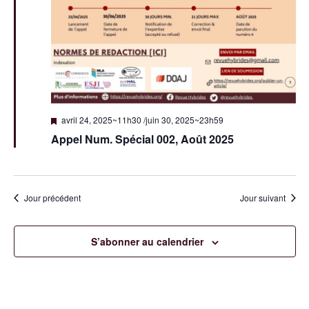
u
t
a
e
e
.
v
s
É
i
v
g
è
M
a
avril 24, 2025~11h30
/
juin 30, 2025~23h59
i
n
Appel Num. Spécial 002, Août 2025
s
t
e
e
n
i
a
m
v
a
Jour précédent
Jour suivant
o
e
n
t
n
n
S’abonner au calendrier
t
d
e