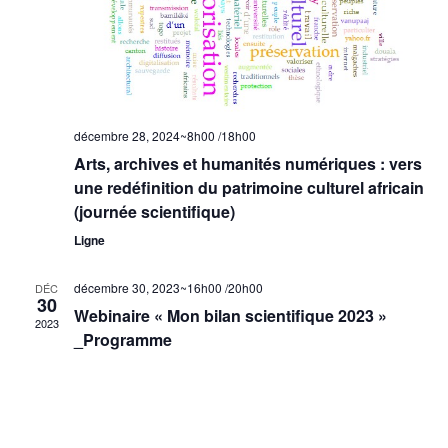
e
v
u
e
décembre 28, 2024~8h00
/
18h00
s
Arts, archives et humanités numériques : vers
une redéfinition du patrimoine culturel africain
É
(journée scientifique)
v
Ligne
è
décembre 30, 2023~16h00
/
20h00
DÉC
30
n
Webinaire « Mon bilan scientifique 2023 »
2023
_Programme
e
m
e