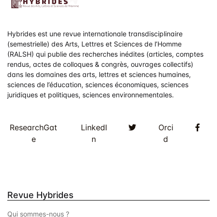
d
e
v
Hybrides est une revue internationale transdisciplinaire
(semestrielle) des Arts, Lettres et Sciences de l’Homme
u
(RALSH) qui publie des recherches inédites (articles, comptes
rendus, actes de colloques & congrès, ouvrages collectifs)
e
dans les domaines des arts, lettres et sciences humaines,
sciences de l’éducation, sciences économiques, sciences
s
juridiques et politiques, sciences environnementales.
É
v
Twitter
Fac
ResearchGat
LinkedI
Orci
e
n
d
è
n
e
Revue Hybrides
m
Qui sommes-nous ?