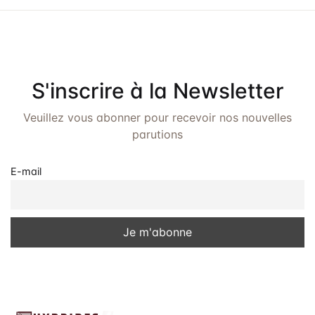
e
e
t
d
v
a
n
u
t
a
e
e
S'inscrire à la Newsletter
.
v
s
Veuillez vous abonner pour recevoir nos nouvelles
É
i
parutions
v
g
è
E-mail
a
n
t
e
i
m
o
e
n
n
t