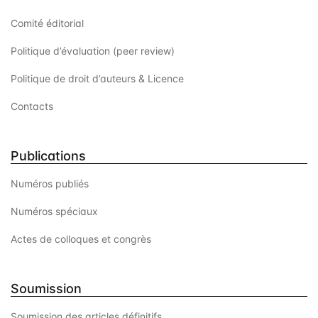
e
Comité éditorial
n
Politique d’évaluation (peer review)
t
Politique de droit d’auteurs & Licence
s
Contacts
Publications
Numéros publiés
Numéros spéciaux
Actes de colloques et congrès
Soumission
Soumission des articles définitifs