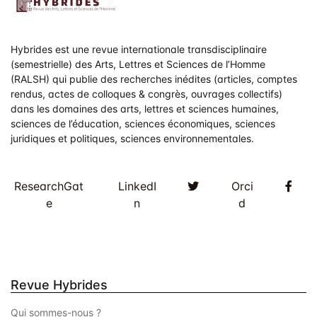
d
e
v
Hybrides est une revue internationale transdisciplinaire
(semestrielle) des Arts, Lettres et Sciences de l’Homme
u
(RALSH) qui publie des recherches inédites (articles, comptes
rendus, actes de colloques & congrès, ouvrages collectifs)
e
dans les domaines des arts, lettres et sciences humaines,
sciences de l’éducation, sciences économiques, sciences
s
juridiques et politiques, sciences environnementales.
É
v
Twitter
Fac
ResearchGat
LinkedI
Orci
e
n
d
è
n
e
Revue Hybrides
m
Qui sommes-nous ?