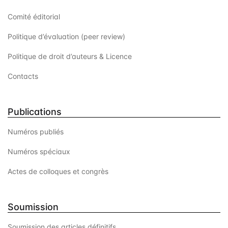
e
Comité éditorial
n
Politique d’évaluation (peer review)
t
Politique de droit d’auteurs & Licence
s
Contacts
Publications
Numéros publiés
Numéros spéciaux
Actes de colloques et congrès
Soumission
Soumission des articles définitifs