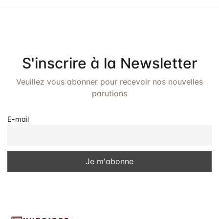
e
e
t
d
v
a
n
u
t
a
e
e
S'inscrire à la Newsletter
.
v
s
Veuillez vous abonner pour recevoir nos nouvelles
É
i
parutions
v
g
è
E-mail
a
n
t
e
i
m
o
e
n
n
t