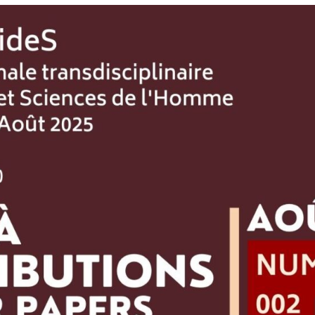
litique de droit d’auteurs & Licence
blication Ethics and Malpractice
atement
dexation
ntacts