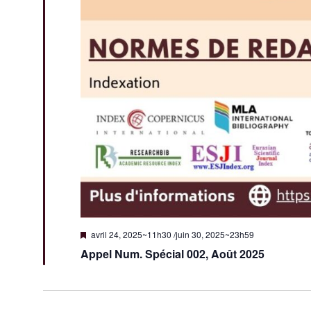
M
avril 24, 2025~11h30
/
juin 30, 2025~23h59
i
Appel Num. Spécial 002, Août 2025
s
e
n
a
v