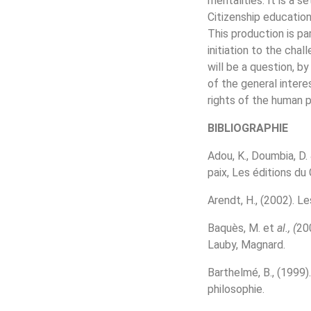
mentalities. It is a 
Citizenship educatio
This production is pa
initiation to the cha
will be a question, b
of the general intere
rights of the human 
BIBLIOGRAPHIE
Adou, K., Doumbia, D.
paix, Les éditions du
Arendt, H., (2002). Le
Baquès, M. et
al., (
200
Lauby, Magnard.
Barthelmé, B., (1999).
philosophie.