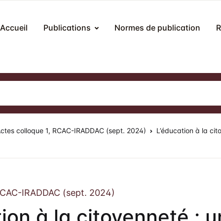
Accueil
Publications
Normes de publication
R
Publications
Revue Hybrides
N
méros publiés
r la révue
méros spéciaux
ocessus éditorial
M
ctes colloque 1, RCAC-IRADDAC (sept. 2024)
L’éducation à la cit
tes de colloques et congrès
mité éditorial
litique d’évaluation (peer review)
umission des articles
 RCAC-IRADDAC (sept. 2024)
ais de publication
ion à la citoyenneté : 