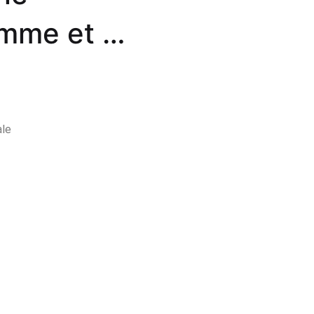
omme et la
ale