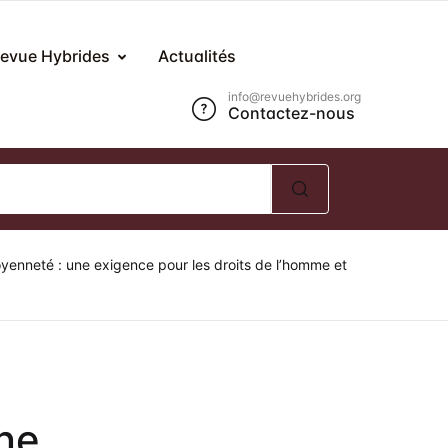
Compte
Fermer
evue Hybrides
Actualités
info@revuehybrides.org
Contactez-nous
om d'utilisateur ou E-mail *
ot de passe *
oyenneté : une exigence pour les droits de l’homme et
Mot de passe oublié ?
Se souvenir de moi ?
Se Connecter
une