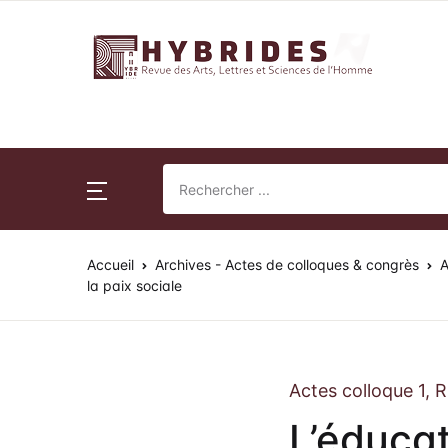
Revue Hybrides
Accueil
Nu
Su
Publications
Nu
Pr
Normes de publication
Accueil
Archives - Actes de colloques & congrès
A
Ac
Co
Revue Hybrides
la paix sociale
Po
Actualités
So
Actes colloque 1,
Fr
L’éducat