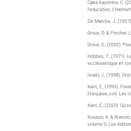
Cijika-kayombo, C. (2
l’éducation, L’Harmat
De Maistre, J., (1957
Groux, D. & Porcher, L
Groux, D., (2002). Pou
Hobbes, T., (1971). L
ecclésiastique et civi
Israël, J., (1998). D
Kant, E., (1993). Fo
Française, coll. Les 
Kant, E., (2020). Qu’e
Kouassi, K. & Kramoh,
volume II, Les éditio