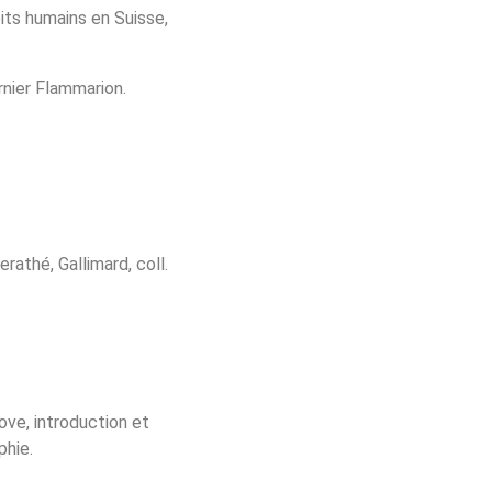
its humains en Suisse,
rnier Flammarion.
rathé, Gallimard, coll.
Bove, introduction et
phie.