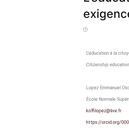
Po
exigence
Pu
paix soc
St
In
L’éducation à la cito
Co
Citizenship education
Lopez Emmanuel Osc
École Normale Supéri
koffilopez@live.fr
https://orcid.org/0