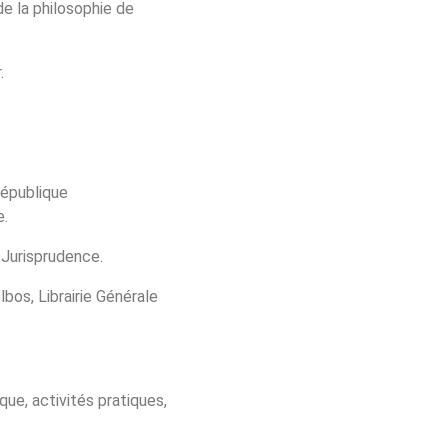
de la philosophie de
.
 République
e.
e Jurisprudence.
bos, Librairie Générale
que, activités pratiques,