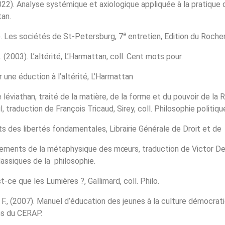
022). Analyse systémique et axiologique appliquée à la pratique 
tan.
e
). Les sociétés de St-Petersburg, 7
entretien, Edition du Rocher
. (2003). L’altérité, L’Harmattan, coll. Cent mots pour.
r une éduction à l’altérité, L’Harmattan
e léviathan, traité de la matière, de la forme et du pouvoir de la
l, traduction de François Tricaud, Sirey, coll. Philosophie politiqu
roits des libertés fondamentales, Librairie Générale de Droit et d
ndements de la métaphysique des mœurs, traduction de Victor Del
classiques de la philosophie.
st-ce que les Lumières ?, Gallimard, coll. Philo.
 F., (2007). Manuel d’éducation des jeunes à la culture démocrati
ns du CERAP.