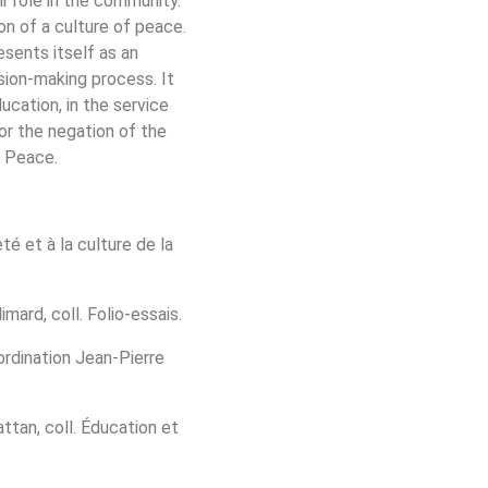
ir role in the community.
on of a culture of peace.
esents itself as an
ision-making process. It
ucation, in the service
for the negation of the
l Peace.
té et à la culture de la
mard, coll. Folio-essais.
rdination Jean-Pierre
attan, coll. Éducation et