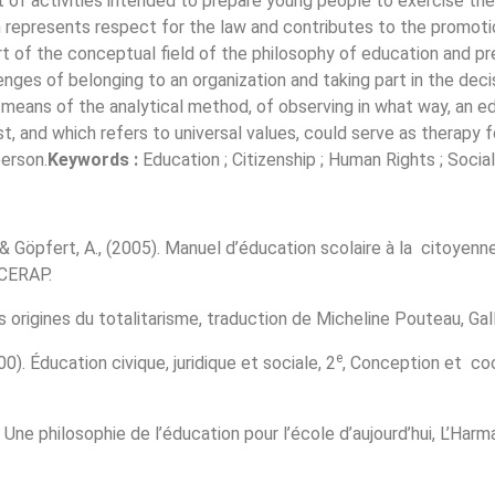
set of activities intended to prepare young people to exercise the
n represents respect for the law and contributes to the promoti
rt of the conceptual field of the philosophy of education and pr
llenges of belonging to an organization and taking part in the dec
y means of the analytical method, of observing in what way, an ed
st, and which refers to universal values, could serve as therapy 
person.
Keywords :
Education ; Citizenship ; Human Rights ; Socia
 & Göpfert, A., (2005). Manuel d’éducation scolaire à la citoyenne
 CERAP.
s origines du totalitarisme, traduction de Micheline Pouteau, Galli
e
0). Éducation civique, juridique et sociale, 2
, Conception et coo
 Une philosophie de l’éducation pour l’école d’aujourd’hui, L’Harm