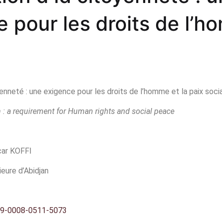
litique de droit d’auteurs & Licence
 pour les droits de l’h
blication Ethics and Malpractice
iale
atement
dexation
yenneté : une exigence pour les droits de l’homme et la paix soci
ntacts
 : a requirement for Human rights and social peace
ar KOFFI
eure d’Abidjan
009-0008-0511-5073