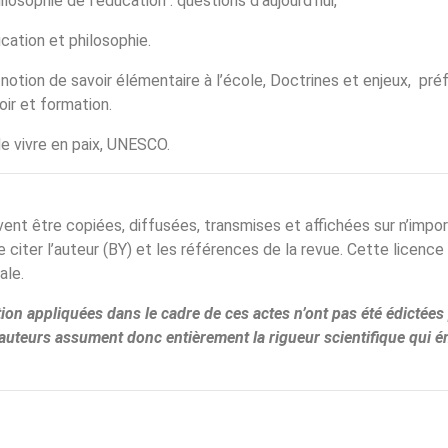
hilosophie de l’éducation : questions d’aujourd’hui,
ucation et philosophie.
a notion de savoir élémentaire à l’école, Doctrines et enjeux, pr
oir et formation.
t de vivre en paix, UNESCO.
ent être copiées, diffusées, transmises et affichées sur n’impo
e citer l’auteur (BY) et les références de la revue. Cette licence
ale.
on appliquées dans le cadre de ces actes n’ont pas été édictées 
auteurs assument donc entièrement la rigueur scientifique qui é