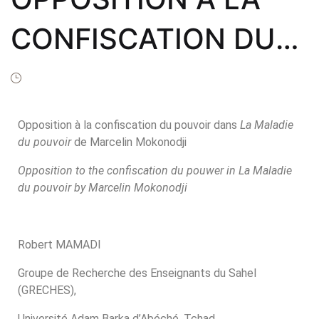
Frais de public
CONFISCATION DU
Politique de dro
Licence
POUVOIR
Publication Eth
Malpractice St
Opposition à la confiscation du pouvoir dans
La Maladie
du pouvoir
de Marcelin Mokonodji
Indexation
Opposition to the confiscation du pouwer in La Maladie
Contacts
du pouvoir by Marcelin Mokonodji
Robert MAMADI
Groupe de Recherche des Enseignants du Sahel
(GRECHES),
Université Adam Barka d’Abéché, Tchad,