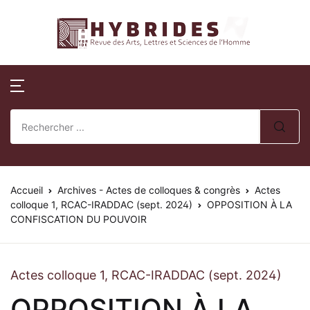
Revue Hybrides
Compte
Fermer
Publications
Revue Hybri
Nom d'utilisateur ou E-mail *
Accueil
Numéros publi
Sur la révue
Publications
Numéros spéci
Processus édito
Mot de passe *
Normes de publication
Actes de collo
Comité éditoria
Accueil
Revue Hybrides
Archives - Actes de colloques & congrès
Actes
colloque 1, RCAC-IRADDAC (sept. 2024)
OPPOSITION À LA
CONFISCATION DU POUVOIR
Politique d’éva
Se souvenir de
Mot de passe
Actualités
oublié ?
review)
moi ?
Soumission des 
Actes colloque 1, RCAC-IRADDAC (sept. 2024)
Se Connecter
OPPOSITION À LA