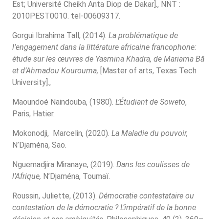
Est; Université Cheikh Anta Diop de Dakar]., NNT :
2010PEST0010. tel-00609317.
Gorgui Ibrahima Tall, (2014).
La problématique de
l’engagement dans la littérature africaine francophone:
étude sur les œuvres de Yasmina Khadra, de Mariama Bâ
et d’Ahmadou Kourouma,
[Master of arts, Texas Tech
University].,
Maoundoé Naindouba, (1980).
L’Étudiant de Soweto
,
Paris, Hatier.
Mokonodji, Marcelin, (2020).
La Maladie du pouvoir,
N’Djaména, Sao.
Nguemadjira Miranaye, (2019).
Dans les coulisses de
l’Afrique,
N’Djaména, Toumaï.
Roussin, Juliette, (2013).
Démocratie contestataire ou
contestation de la démocratie ?
L’impératif de la bonne