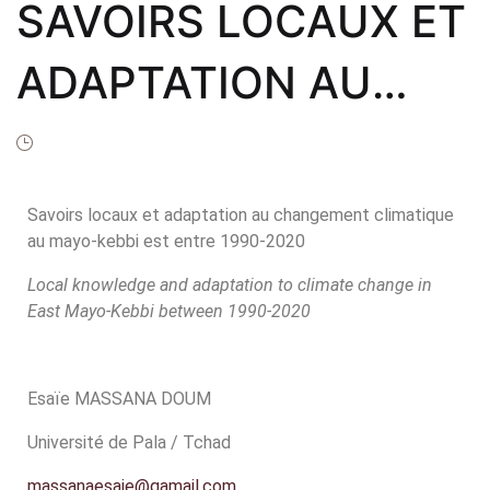
Frais de public
SAVOIRS LOCAUX ET
Politique de dro
ADAPTATION AU
Licence
CHANGEMENT
Publication Eth
Malpractice St
CLIMATIQUE AU
Savoirs locaux et adaptation au changement climatique
Indexation
au mayo-kebbi est entre 1990-2020
MAYO-KEBBI EST
Contacts
Local knowledge and adaptation to climate change in
ENTRE 1990-2020
East Mayo-Kebbi between 1990-2020
Esaïe MASSANA DOUM
Université de Pala / Tchad
massanaesaie@gamail.com