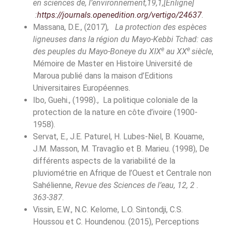
en sciences de, l’environnement,19,1,[Enligne]
:
https://journals.openedition.org/vertigo/24637
.
Massana, D.E., (2017)
, La protection des espèces
ligneuses dans la région du Mayo-Kebbi Tchad: cas
e
e
des peuples du Mayo-Boneye du XIX
au XX
siècle
,
Mémoire de Master en Histoire Université de
Maroua publié dans la maison d’Editions
Universitaires Européennes.
Ibo, Guehi., (1998)., La politique coloniale de la
protection de la nature en côte d’ivoire (1900-
1958).
Servat, E., J.E. Paturel, H. Lubes-Niel, B. Kouame,
J.M. Masson, M. Travaglio et B. Marieu. (1998), De
différents aspects de la variabilité de la
pluviométrie en Afrique de l’Ouest et Centrale non
Sahélienne,
Revue des Sciences de l’eau, 12, 2 .
363-387.
Vissin, E.W., N.C. Kelome, L.O. Sintondji, C.S.
Houssou et C. Houndenou. (2015), Perceptions