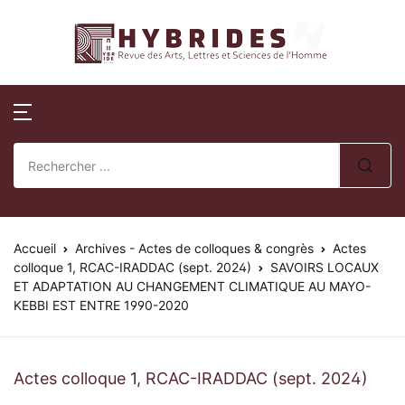
Revue Hybrides
Compte
Fermer
Publications
Revue Hybri
Nom d'utilisateur ou E-mail *
Accueil
Numéros publi
Sur la révue
Publications
Numéros spéci
Processus édito
Mot de passe *
Normes de publication
Actes de collo
Comité éditoria
Accueil
Revue Hybrides
Archives - Actes de colloques & congrès
Actes
colloque 1, RCAC-IRADDAC (sept. 2024)
SAVOIRS LOCAUX
ET ADAPTATION AU CHANGEMENT CLIMATIQUE AU MAYO-
Politique d’éva
Se souvenir de
Mot de passe
Actualités
KEBBI EST ENTRE 1990-2020
oublié ?
review)
moi ?
Soumission des 
Se Connecter
Actes colloque 1, RCAC-IRADDAC (sept. 2024)