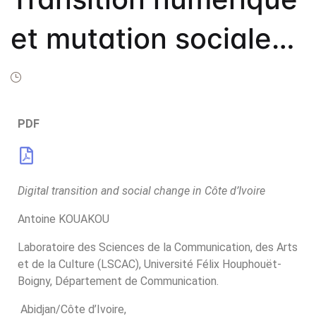
Frais de public
et mutation sociale
Politique de dro
Licence
en Côte d’Ivoire
Publication Eth
Malpractice St
PDF
Indexation
Contacts
Digital transition and social change in Côte d’Ivoire
Antoine KOUAKOU
Laboratoire des Sciences de la Communication, des Arts
et de la Culture (LSCAC), Université Félix Houphouët-
Boigny, Département de Communication.
Abidjan/Côte d’Ivoire,