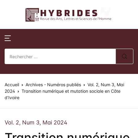
Revue Hybrides
Compte
Fermer
Publications
Revue Hybri
Nom d'utilisateur ou E-mail *
Accueil
Numéros publi
Sur la révue
Publications
Numéros spéci
Processus édito
Mot de passe *
Normes de publication
Actes de collo
Comité éditoria
Accueil
Revue Hybrides
Archives - Numéros publiés
Vol. 2, Num 3, Mai
2024
Transition numérique et mutation sociale en Côte
d’Ivoire
Politique d’éva
Se souvenir de
Mot de passe
Actualités
oublié ?
review)
moi ?
Soumission des 
Vol. 2, Num 3, Mai 2024
Se Connecter
Transition numérique