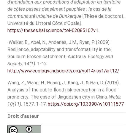
d’inondation aux propositions d’adaptation en territoire
de côtes basses densément peuplées : le cas de la
communauté urbaine de Dunkerque
[Thèse de doctorat,
Université du Littoral Côte d’Opale].
https://theses.hal.science/tel-02085107v1
.
Walker, B., Abel, N., Anderies, J.M., Ryan, P. (2009).
Resilience, adaptability and transformatility in the
Goulburn Broken catchment, Australia.
Ecology and
Society, 14(1),
1-12.
http://www.ecologyandsociety.org/vol14/iss1/art12/
Wang, Z., Wang, H., Huang, J., Kang, J., & Han, D. (2018).
Analysis of the public flood risk perception in a flood-
prone city: The case of Jingdezhen city in China.
Water,
10(11),
1577, 1-17.
https://doi.org/10.3390/w10111577
Droit d’auteur