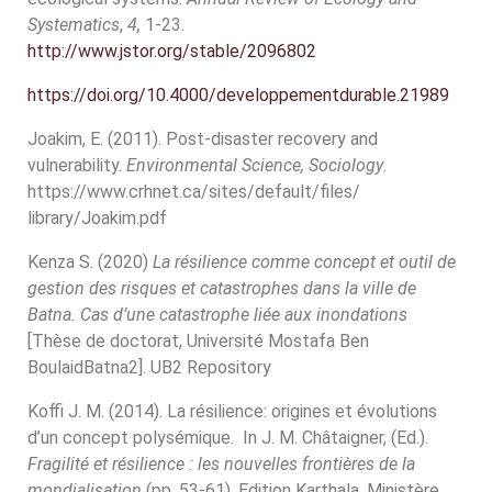
Systematics
,
4,
1-23.
http://www.jstor.org/stable/2096802
https://doi.org/10.4000/developpementdurable.21989
Joakim, E. (2011). Post-disaster recovery and
vulnerability.
Environmental Science, Sociology
.
https://www.crhnet.ca/sites/default/files/
library/Joakim.pdf
Kenza S. (2020)
La résilience comme concept et outil de
gestion des risques et catastrophes dans la ville de
Batna. Cas d’une catastrophe liée aux inondations
[Thèse de doctorat, Université Mostafa Ben
BoulaidBatna2]. UB2 Repository
Koffi J. M. (2014). La résilience: origines et évolutions
d’un concept polysémique. In J. M. Châtaigner, (Ed.).
Fragilité et résilience : les nouvelles frontières de la
mondialisation
(pp. 53-61). Edition Karthala, Ministère