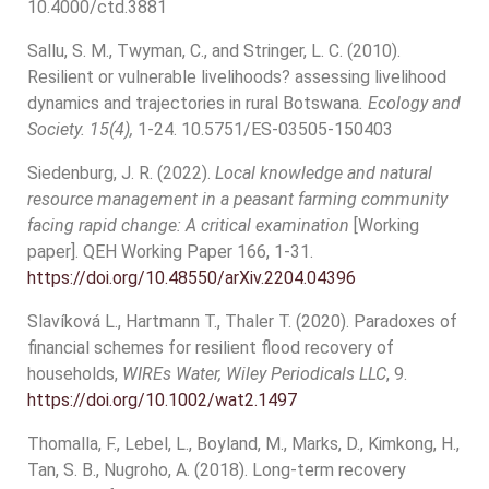
10.4000/ctd.3881
Sallu, S. M., Twyman, C., and Stringer, L. C. (2010).
Resilient or vulnerable livelihoods? assessing livelihood
dynamics and trajectories in rural Botswana
. Ecology and
Society. 15(4),
1-24. 10.5751/ES-03505-150403
Siedenburg, J. R. (2022).
Local knowledge and natural
resource management in a peasant farming community
facing rapid change: A critical examination
[Working
paper]. QEH Working Paper 166, 1-31.
https://doi.org/10.48550/arXiv.2204.04396
Slavíková L., Hartmann T., Thaler T. (2020). Paradoxes of
financial schemes for resilient flood recovery of
households,
WIREs Water, Wiley Periodicals LLC
, 9.
https://doi.org/10.1002/wat2.1497
Thomalla, F., Lebel, L., Boyland, M., Marks, D., Kimkong, H.,
Tan, S. B., Nugroho, A. (2018). Long-term recovery