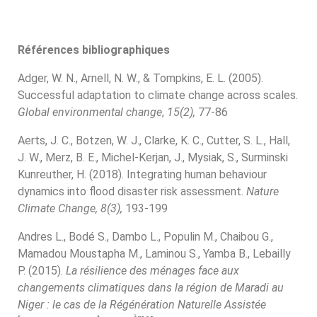
Références bibliographiques
Adger, W. N., Arnell, N. W., & Tompkins, E. L. (2005).
Successful adaptation to climate change across scales.
Global environmental change
,
15(2),
77-86
Aerts, J. C., Botzen, W. J., Clarke, K. C., Cutter, S. L., Hall,
J. W., Merz, B. E., Michel-Kerjan, J., Mysiak, S., Surminski
Kunreuther, H. (2018). Integrating human behaviour
dynamics into flood disaster risk assessment.
Nature
Climate Change, 8(3),
193-199
Andres L., Bodé S., Dambo L., Populin M., Chaibou G.,
Mamadou Moustapha M., Laminou S., Yamba B., Lebailly
P. (2015).
La résilience des ménages face aux
changements climatiques dans la région de Maradi au
Niger : le cas de la Régénération Naturelle Assistée