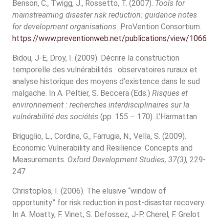
Benson, C., Twigg, J., Rossetto, T. (2007).
Tools for
mainstreaming disaster risk reduction: guidance notes
for development organisations.
ProVention Consortium.
https://www.preventionweb.net/publications/view/1066
Bidou, J-E, Droy, I. (2009). Décrire la construction
temporelle des vulnérabilités : observatoires ruraux et
analyse historique des moyens d’existence dans le sud
malgache. In A. Peltier, S. Beccera (Eds.)
Risques et
environnement : recherches interdisciplinaires sur la
vulnérabilité des sociétés
(pp. 155 – 170). L’Harmattan
Briguglio, L., Cordina, G., Farrugia, N., Vella, S. (2009).
Economic Vulnerability and Resilience: Concepts and
Measurements.
Oxford Development Studies, 37(3),
229-
247
Christoplos, I. (2006). The elusive “window of
opportunity” for risk reduction in post-disaster recovery.
In A. Moatty, F. Vinet, S. Defossez, J-P. Cherel, F. Grelot