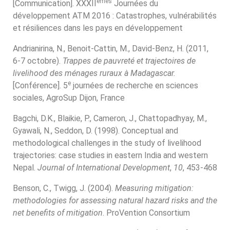
èmes
[Communication]. XXXII
Journées du
développement ATM 2016 : Catastrophes, vulnérabilités
et résiliences dans les pays en développement
Andrianirina, N., Benoit-Cattin, M., David-Benz, H. (2011,
6-7 octobre).
Trappes de pauvreté et trajectoires de
livelihood des ménages ruraux à Madagascar.
e
[Conférence]. 5
journées de recherche en sciences
sociales, AgroSup Dijon, France
Bagchi, D.K., Blaikie, P., Cameron, J., Chattopadhyay, M.,
Gyawali, N., Seddon, D. (1998). Conceptual and
methodological challenges in the study of livelihood
trajectories: case studies in eastern India and western
Nepal.
Journal of International Development
,
10
, 453-468
Benson, C., Twigg, J. (2004).
Measuring mitigation:
methodologies for assessing natural hazard risks and the
net benefits of mitigation
. ProVention Consortium