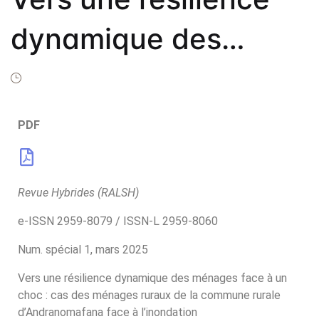
Frais de public
dynamique des
Politique de dro
Licence
ménages face à un
Publication Eth
choc
Malpractice St
PDF
Indexation
Contacts
Revue Hybrides (RALSH)
e-ISSN 2959-8079 / ISSN-L 2959-8060
Num. spécial 1, mars 2025
Vers une résilience dynamique des ménages face à un
choc : cas des ménages ruraux de la commune rurale
d’Andranomafana face à l’inondation