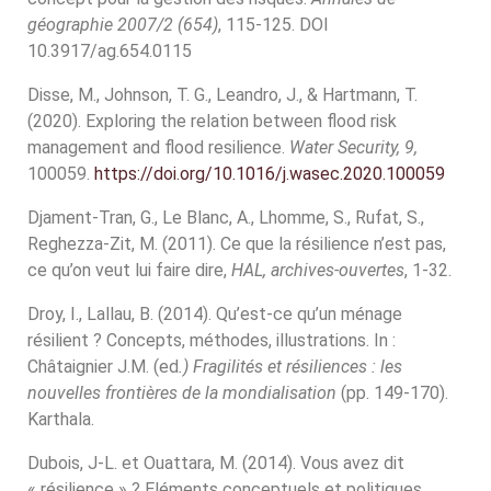
géographie 2007/2 (654)
, 115-125. DOI
10.3917/ag.654.0115
Disse, M., Johnson, T. G., Leandro, J., & Hartmann, T.
(2020). Exploring the relation between flood risk
management and flood resilience.
Water Security, 9,
100059.
https://doi.org/10.1016/j.wasec.2020.100059
Djament-Tran, G., Le Blanc, A., Lhomme, S., Rufat, S.,
Reghezza-Zit, M. (2011). Ce que la résilience n’est pas,
ce qu’on veut lui faire dire,
HAL, archives-ouvertes
, 1-32.
Droy, I., Lallau, B. (2014). Qu’est-ce qu’un ménage
résilient ? Concepts, méthodes, illustrations. In :
Châtaignier J.M. (ed
.) Fragilités et résiliences : les
nouvelles frontières de la mondialisation
(pp. 149-170).
Karthala.
Dubois, J-L. et Ouattara, M. (2014).
Vous avez dit
« résilience » ? Eléments conceptuels et politiques