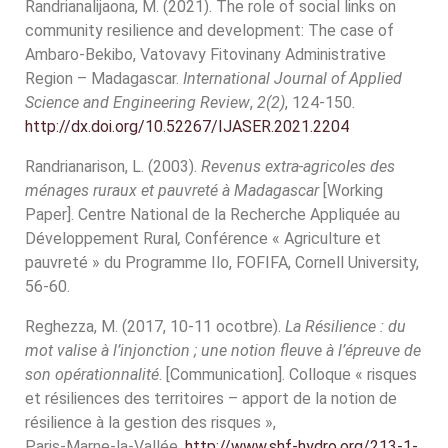
Randrianalijaona, M. (2021). The role of social links on
community resilience and development: The case of
Ambaro-Bekibo, Vatovavy Fitovinany Administrative
Region – Madagascar.
International Journal of Applied
Science and Engineering Review
,
2(2)
, 124-150.
http://dx.doi.org/10.52267/IJASER.2021.2204
Randrianarison, L. (2003).
Revenus extra-agricoles des
ménages ruraux et pauvreté à Madagascar
[Working
Paper]. Centre National de la Recherche Appliquée au
Développement Rural
,
Conférence « Agriculture et
pauvreté » du Programme Ilo, FOFIFA, Cornell University,
56-60.
Reghezza, M. (2017, 10-11 ocotbre).
La Résilience : du
mot valise à l’injonction ; une notion fleuve à l’épreuve de
son opérationnalité
. [Communication]. Colloque « risques
et résiliences des territoires – apport de la notion de
résilience à la gestion des risques »,
Paris‑Marne‑la‑Vallée.
http://www.shf-hydro.org/213-1-