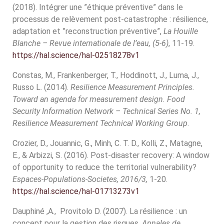
(2018). Intégrer une ”éthique préventive” dans le
processus de relèvement post-catastrophe : résilience,
adaptation et ”reconstruction préventive”,
La Houille
Blanche – Revue internationale de l’eau, (5-6)
, 11-19.
https://hal.science/hal-02518278v1
Constas, M., Frankenberger, T., Hoddinott, J., Luma, J.,
Russo L. (2014).
Resilience Measurement Principles.
Toward an agenda for measurement design. Food
Security Information Network – Technical Series No. 1,
Resilience Measurement Technical Working Group
.
Crozier, D., Jouannic, G., Minh, C. T. D., Kolli, Z., Matagne,
E., & Arbizzi, S. (2016). Post-disaster recovery: A window
of opportunity to reduce the territorial vulnerability?
Espaces-Populations-Societes, 2016/3,
1-20.
https://hal.science/hal-01713273v1
Dauphiné ,A., Provitolo D. (2007). La résilience : un
concept pour la gestion des risques.
Annales de