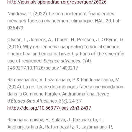
http://journals.openedition.org/cybergeo/26026
Nandrasa, T. (2022). Le comportement financier des
ménages face au changement climatique, HAL. 20. hal-
035479
Olsson, L., Jerneck, A., Thoren, H., Persson, J., O’Byrne, D.
(2015). Why resilience is unappealing to social science:
Theoretical and empirical investigations of the scientific
use of resilience.
Science advances. 1(4),
1400217
.10.1126/sciadv.1400217
Ramananandro, V., Lazamanana, P. & Randrianalijaona, M.
(2024). La résilience des ménages face à une inondation
dans la Commune Rurale d’Andranomafana.
Revue
d’Études Sino-Africaines, 3(3),
24-37.
https://doi.org/10.56377/jsas.v3n3.2437
Randriamampisoa, H., Salava, J., Razanakoto, T.,
Andrianjakatina A., Ratsimbazafy, R., Lazamanana, P.,