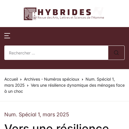
Revue Hybrides
Compte
Fermer
Publications
Revue Hybri
Nom d'utilisateur ou E-mail *
Accueil
Numéros publi
Sur la révue
Publications
Numéros spéci
Processus édito
Mot de passe *
Normes de publication
Actes de collo
Comité éditoria
Accueil
Revue Hybrides
Archives - Numéros spéciaux
Num. Spécial 1,
mars 2025
Vers une résilience dynamique des ménages face
à un choc
Politique d’éva
Se souvenir de
Mot de passe
Actualités
oublié ?
review)
moi ?
Soumission des 
Num. Spécial 1, mars 2025
Se Connecter
Vers une résilience