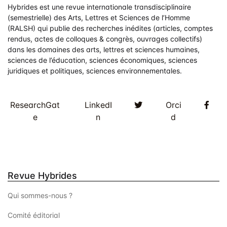
Hybrides est une revue internationale transdisciplinaire
(semestrielle) des Arts, Lettres et Sciences de l’Homme
(RALSH) qui publie des recherches inédites (articles, comptes
rendus, actes de colloques & congrès, ouvrages collectifs)
dans les domaines des arts, lettres et sciences humaines,
sciences de l’éducation, sciences économiques, sciences
juridiques et politiques, sciences environnementales.
Twitter
Fac
ResearchGat
LinkedI
Orci
e
n
d
Revue Hybrides
Qui sommes-nous ?
Comité éditorial