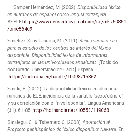
Samper Hernández, M. (2002).
Disponibilidad léxica
en alumnos de español como lengua extranjera
.
ASELE.
https://www.cervantesvirtual.com/nd/ark:/59851
/bmc864g9
Sánchez-Saus Laserna, M. (2011).
Bases semánticas
para el estudio de los centros de interés del léxico
disponible. Disponibilidad léxica de informantes
extranjeros en las universidades andaluzas
. [Tesis de
doctorado, Universidad de Cádiz]. España
https://rodin.uca.es/handle/10498/15862
Sandu, B. (2012). La disponibilidad léxica en alumnos
rumanos de ELE: incidencia de la variable “sexo/género”
y su correlación con el “nivel escolar”. Lingua Americana.
(31), 61-85.
http://hdl.handle.net/10553/119068
Saralegui, C., & Tabernero C. (2008).
Aportación al
Proyecto panhispánico de léxico disponible: Navarra.
En