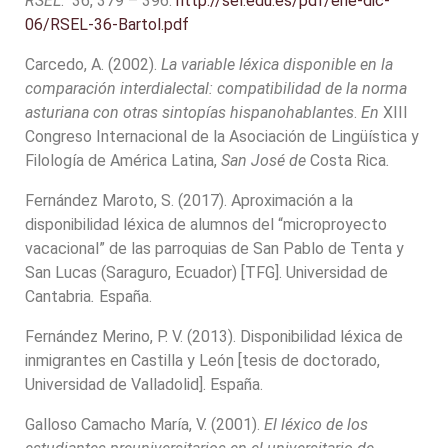
RSEL
. 36, 379 – 396.
http://sel.edu.es/pdf/ene-dic-
06/RSEL-36-Bartol.pdf
Carcedo, A. (2002).
La variable léxica disponible en la
comparación interdialectal: compatibilidad de la norma
asturiana con otras sintopías hispanohablantes
.
En
XIII
Congreso Internacional de la Asociación de Lingüística y
Filología de América Latina,
San José de
Costa Rica
.
Fernández Maroto, S. (2017). Aproximación a la
disponibilidad léxica de alumnos del “microproyecto
vacacional” de las parroquias de San Pablo de Tenta y
San Lucas (Saraguro, Ecuador) [TFG]. Universidad de
Cantabria
.
España.
Fernández Merino, P. V. (2013). Disponibilidad léxica de
inmigrantes en Castilla y León [tesis de doctorado,
Universidad de Valladolid]. España.
Galloso Camacho María, V. (2001).
El léxico de los