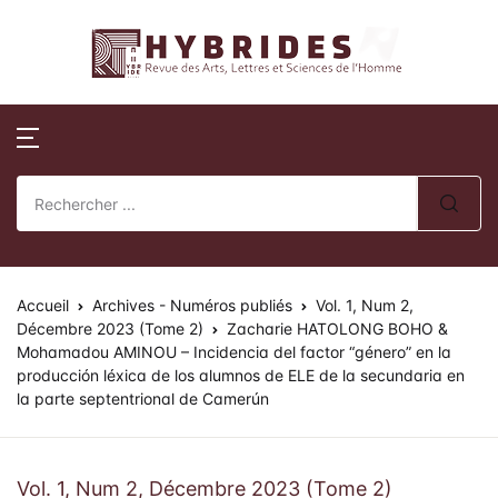
Revue Hybrides
Compte
Fermer
Publications
Revue Hybri
Nom d'utilisateur ou E-mail *
Accueil
Numéros publi
Sur la révue
Publications
Numéros spéci
Processus édito
Mot de passe *
Normes de publication
Actes de collo
Comité éditoria
Accueil
Revue Hybrides
Archives - Numéros publiés
Vol. 1, Num 2,
Décembre 2023 (Tome 2)
Zacharie HATOLONG BOHO &
Mohamadou AMINOU – Incidencia del factor “género” en la
Politique d’éva
Se souvenir de
Mot de passe
Actualités
producción léxica de los alumnos de ELE de la secundaria en
oublié ?
review)
moi ?
la parte septentrional de Camerún
Soumission des 
Se Connecter
Vol. 1, Num 2, Décembre 2023 (Tome 2)