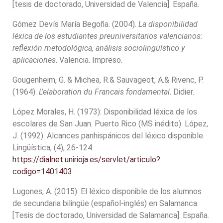
[tesis de doctorado, Universidad de Valencia]. España.
Gómez Devís María Begoña. (2004).
La disponibilidad
léxica de los estudiantes preuniversitarios
valencianos:
reflexión metodológica, análisis sociolingüístico y
aplicaciones
. Valencia. Impreso.
Gougenheim, G. & Michea, R.& Sauvageot, A.& Rivenc, P.
(1964).
L’elaboration du Francais fondamental
. Didier.
López Morales, H. (1973): Disponibilidad léxica de los
escolares de San Juan. Puerto Rico (MS inédito). López,
J. (1992). Alcances panhispánicos del léxico disponible.
Lingüística, (4), 26-124.
https://dialnet.unirioja.es/servlet/articulo?
codigo=1401403
Lugones, A. (2015). El léxico disponible de los alumnos
de secundaria bilingüe (español-inglés) en Salamanca.
[Tesis de doctorado, Universidad de Salamanca]. España.