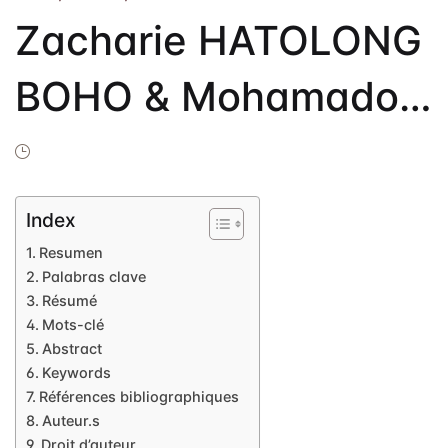
Frais de public
Zacharie HATOLONG
Politique de dro
Licence
BOHO & Mohamadou
Publication Eth
AMINOU – Incidencia
Malpractice St
del factor “género”
Indexation
Index
en la producción
Resumen
Contacts
Palabras clave
Résumé
léxica de los alumnos
Mots-clé
Abstract
de ELE de la
Keywords
Références bibliographiques
secundaria en la
Auteur.s
Droit d’auteur