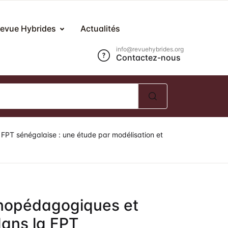
Compte
Fermer
evue Hybrides
Actualités
info@revuehybrides.org
Contactez-nous
om d'utilisateur ou E-mail *
ot de passe *
PT sénégalaise : une étude par modélisation et
Mot de passe oublié ?
Se souvenir de moi ?
nopédagogiques et
Se Connecter
ans la FPT