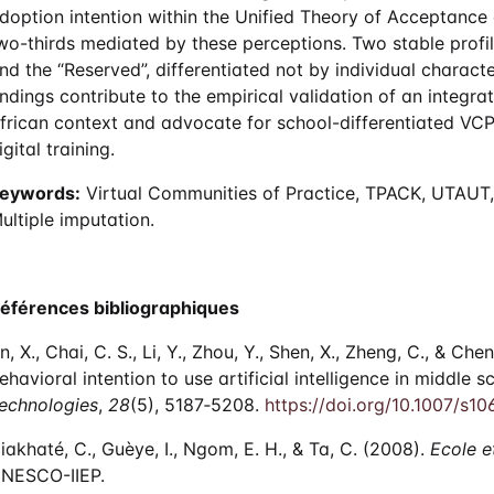
doption intention within the Unified Theory of Acceptanc
wo-thirds mediated by these perceptions. Two stable profi
nd the “Reserved”, differentiated not by individual character
indings contribute to the empirical validation of an integ
frican context and advocate for school-differentiated VCP
igital training.
eywords:
Virtual Communities of Practice, TPACK, UTAUT,
ultiple imputation.
éférences bibliographiques
n, X., Chai, C. S., Li, Y., Zhou, Y., Shen, X., Zheng, C., & C
ehavioral intention to use artificial intelligence in middle s
echnologies
,
28
(5), 5187‑5208.
https://doi.org/10.1007/s1
iakhaté, C., Guèye, I., Ngom, E. H., & Ta, C. (2008).
Ecole e
NESCO-IIEP.