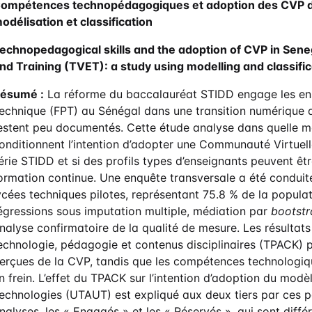
ompétences technopédagogiques et adoption des CVP da
odélisation et classification
echnopedagogical skills and the adoption of CVP in Sene
nd Training (TVET): a study using modelling and classific
ésumé :
La réforme du baccalauréat STIDD engage les ens
echnique (FPT) au Sénégal dans une transition numérique do
estent peu documentés. Cette étude analyse dans quelle
onditionnent l’intention d’adopter une Communauté Virtuell
érie STIDD et si des profils types d’enseignants peuvent être
ormation continue. Une enquête transversale a été conduit
ycées techniques pilotes, représentant 75.8 % de la popula
égressions sous imputation multiple, médiation par
bootst
nalyse confirmatoire de la qualité de mesure. Les résultats 
echnologie, pédagogie et contenus disciplinaires (TPACK) préd
erçues de la CVP, tandis que les compétences technologiqu
n frein. L’effet du TPACK sur l’intention d’adoption du modèl
echnologies (UTAUT) est expliqué aux deux tiers par ces p
nalyses, les « Engagés » et les « Réservés », qui sont diff