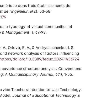
u numérique dans trois établissements de
t de l’Ingénieur
,
6
(2), 53‑58.
5176
rds a typology of virtual communities of
dge & Management
,
1
, 69‑93.
 V., Orlova, E. V., & Andryushchenko, I. S.
and network analysis of factors influencing
https://doi.org/10.3389/feduc.2024.1436724
s in covariance structure analysis : Conventional
g: A Multidisciplinary Journal
,
6
(1), 1‑55.
eservice Teachers’ Intention to Use Technology :
 Model.
Journal of Educational Technology &