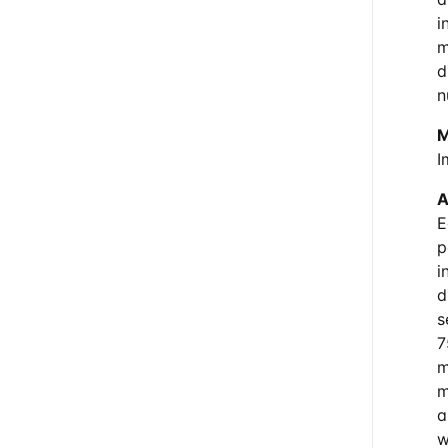
i
m
d
n
M
I
A
E
p
i
d
s
7
m
m
a
w