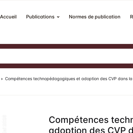
Accueil
Publications
Normes de publication
R
Publications
Revue Hybrides
N
méros publiés
r la révue
méros spéciaux
ocessus éditorial
M
Compétences technopédagogiques et adoption des CVP dans la F
tes de colloques et congrès
mité éditorial
litique d’évaluation (peer review)
umission des articles
Compétences tech
ais de publication
adoption des CVP d