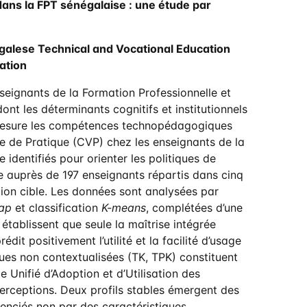
ns la FPT sénégalaise : une étude par
galese Technical and Vocational Education
ation
eignants de la Formation Professionnelle et
nt les déterminants cognitifs et institutionnels
 mesure les compétences technopédagogiques
e de Pratique (CVP) chez les enseignants de la
 identifiés pour orienter les politiques de
e auprès de 197 enseignants répartis dans cinq
tion cible. Les données sont analysées par
rap
et classification
K-means
, complétées d’une
établissent que seule la maîtrise intégrée
it positivement l’utilité et la facilité d’usage
es non contextualisées (TK, TPK) constituent
e Unifié d’Adoption et d’Utilisation des
erceptions. Deux profils stables émergent des
érenciés non par des caractéristiques