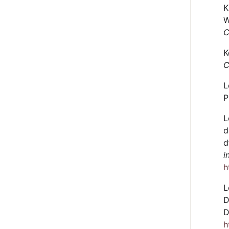
K
W
C
K
C
L
P
L
d
d
i
h
L
D
D
h