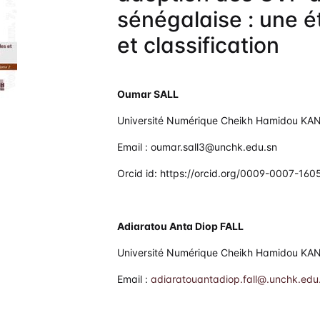
sénégalaise : une é
litique de droit d’auteurs & Licence
et classification
blication Ethics and Malpractice
atement
Oumar SALL
dexation
Université Numérique Cheikh Hamidou KA
Email : oumar.sall3@unchk.edu.sn
ntacts
Orcid id: https://orcid.org/0009-0007-16
Adiaratou Anta Diop FALL
Université Numérique Cheikh Hamidou KA
Email :
adiaratouantadiop.fall@.unchk.edu