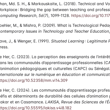
han, Md. S. H., & Markauskaite, L. (2018). Technical and V
orkplace : Bridging the gap between teaching and profess
omputing Research
,
56
(7), 1099‑1128.
https://doi.org/10.
oehler, M., & Mishra, P. (2009). What is Technological P
ontemporary Issues in Technology and Teacher Education
ave, J., & Wenger, E. (1991).
Situated Learning : Legitimate 
ress.
e Her, C. (2023). La perception des enseignants de l’intérêt
ans les communautés d’apprentissage professionnelles (CA
’animation pédagogiques et culturelles (CAPC) au Sénégal
nternationale sur le numérique en éducation et communicat
ttps://doi.org/10.52358/mm.vi14.309
e Her, C. (2024). Les communautés d’apprentissage profess
éfis et déterminants de durabilité des cellules d’animatio
akar et en Casamance.
LAKISA, Revue des Sciences de l’É
ttps://doi.org/10.55595/lakisa.v4i8.182