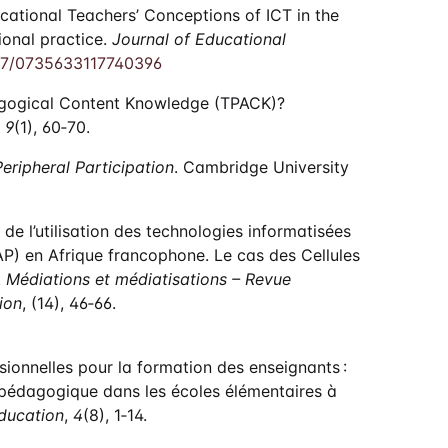
ocational Teachers’ Conceptions of ICT in the
ional practice.
Journal of Educational
1177/0735633117740396
edagogical Content Knowledge (TPACK)?
,
9
(1), 60‑70.
Peripheral Participation
. Cambridge University
 de l’utilisation des technologies informatisées
P) en Afrique francophone. Le cas des Cellules
.
Médiations et médiatisations – Revue
ion
, (14), 46‑66.
ionnelles pour la formation des enseignants :
n pédagogique dans les écoles élémentaires à
ducation
,
4
(8), 1‑14.