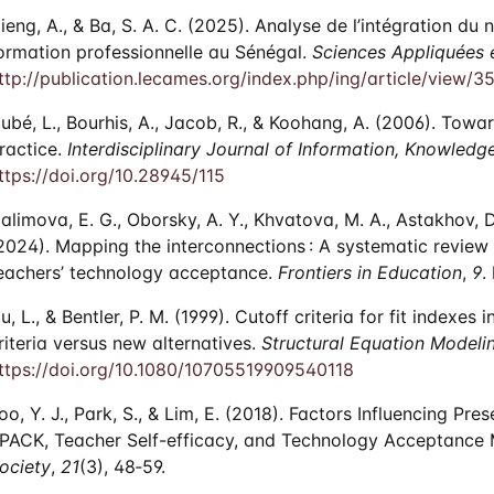
ieng, A., & Ba, S. A. C. (2025). Analyse de l’intégration d
ormation professionnelle au Sénégal.
Sciences Appliquées e
ttp://publication.lecames.org/index.php/ing/article/view/3
ubé, L., Bourhis, A., Jacob, R., & Koohang, A. (2006). Towa
ractice.
Interdisciplinary Journal of Information, Knowle
ttps://doi.org/10.28945/115
alimova, E. G., Oborsky, A. Y., Khvatova, M. A., Astakhov, D.
2024). Mapping the interconnections : A systematic review 
eachers’ technology acceptance.
Frontiers in Education
,
9
.
u, L., & Bentler, P. M. (1999). Cutoff criteria for fit indexe
riteria versus new alternatives.
Structural Equation Modelin
ttps://doi.org/10.1080/10705519909540118
oo, Y. J., Park, S., & Lim, E. (2018). Factors Influencing Pr
PACK, Teacher Self-efficacy, and Technology Acceptance
ociety
,
21
(3), 48‑59.