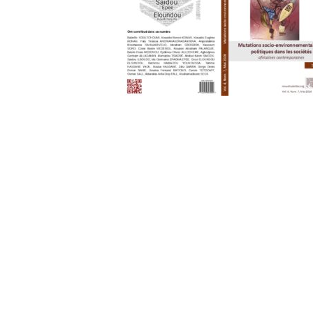
Po
Pu
St
In
Co