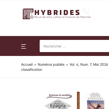
Revue Hybrides
Accueil
Nu
Su
Publications
Nu
Pr
Normes de publication
Accueil
Numéros publiés
Vol. 4, Num. 7, Mai 2026
Ac
Co
Revue Hybrides
classification
Po
Actualités
So
Fr