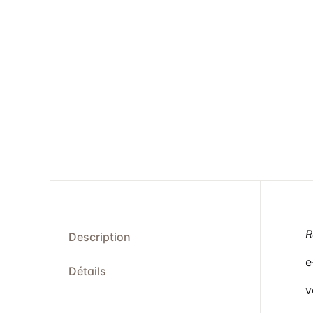
R
Description
e
Détails
v