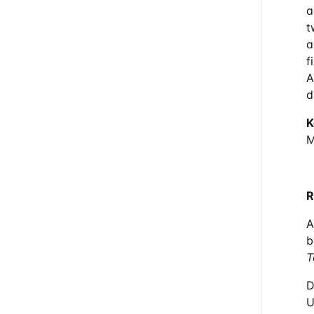
a
t
a
f
A
d
K
M
R
A
b
T
D
U