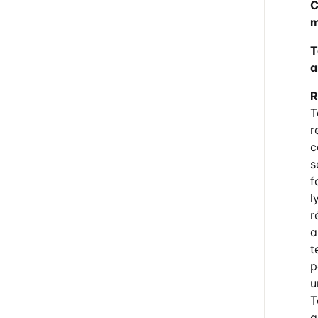
C
m
T
a
R
T
r
c
s
f
l
r
a
t
p
u
T
a