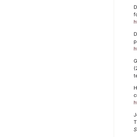
D
f
h
D
p
h
G
(
t
H
c
h
J
T
S