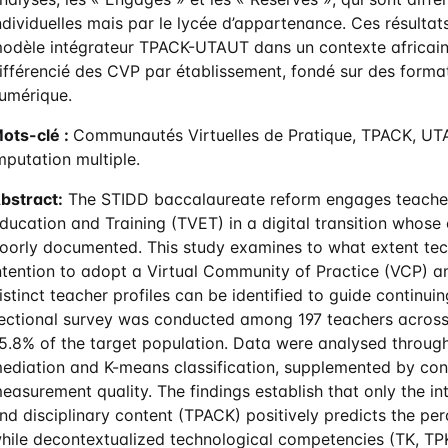
ndividuelles mais par le lycée d’appartenance. Ces résulta
odèle intégrateur TPACK-UTAUT dans un contexte africain 
ifférencié des CVP par établissement, fondé sur des formati
umérique.
ots-clé :
Communautés Virtuelles de Pratique, TPACK, UTA
mputation multiple.
bstract:
The STIDD baccalaureate reform engages teacher
ducation and Training (TVET) in a digital transition whose 
oorly documented. This study examines to what extent t
ntention to adopt a Virtual Community of Practice (VCP) 
istinct teacher profiles can be identified to guide continui
ectional survey was conducted among 197 teachers across f
5.8% of the target population. Data were analysed through
ediation and K-means classification, supplemented by conf
easurement quality. The findings establish that only the 
nd disciplinary content (TPACK) positively predicts the pe
hile decontextualized technological competencies (TK, TPK