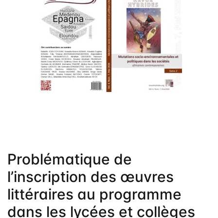
Frais de public
Politique de dro
Licence
Publication Eth
Malpractice St
Indexation
Contacts
Problématique de
l’inscription des œuvres
littéraires au programme
dans les lycées et collèges