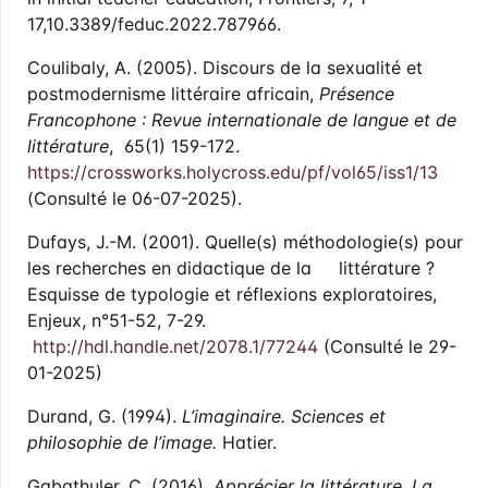
17,10.3389/feduc.2022.787966.
Coulibaly, A. (2005). Discours de la sexualité et
postmodernisme littéraire africain,
Présence
Francophone : Revue internationale de langue et de
littérature
, 65(1) 159-172.
https://crossworks.holycross.edu/pf/vol65/iss1/13
(Consulté le 06-07-2025).
Dufays, J.-M. (2001). Quelle(s) méthodologie(s) pour
les recherches en didactique de la littérature ?
Esquisse de typologie et réflexions exploratoires,
Enjeux, n°51-52, 7-29.
http://hdl.handle.net/2078.1/77244
(Consulté le 29-
01-2025)
Durand, G. (1994).
L’imaginaire. Sciences et
philosophie de l’image.
Hatier.
Gabathuler, C. (2016).
Apprécier la littérature. La