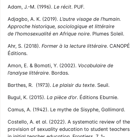
Adam, J.-M. (1996).
Le récit
. PUF.
Adjagbo, A. K. (2019).
L’autre visage de l’humain.
Approche historique, sociologique et
littéraire
de l’homosexualité en Afrique noire
. Plumes Soleil.
Ahr, S. (2018).
Former à la lecture littéraire
. CANOPÉ
Éditions.
Amon, E. & Bomati, Y. (2002).
Vocabulaire de
l’analyse littéraire
. Bordas.
Barthes, R. (1973).
Le plaisir du texte
. Seuil.
Bugul, K. (2015).
La pièce d’or
. Éditions Eburnie.
Camus, A. (1942). Le mythe de Sisyphe, Gallimard.
Costello, A. et al. (2022). A systematic review of the
provision of sexuality education to student teachers
in initial teacher education, Frontiers, 7, 1-