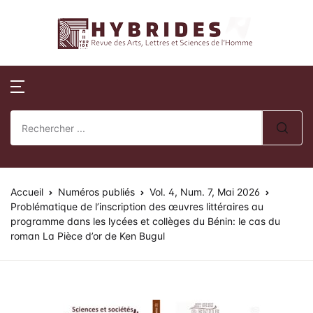
Revue Hybrides
Compte
Fermer
Publications
Revue Hybri
Nom d'utilisateur ou E-mail *
Accueil
Numéros publi
Sur la révue
Publications
Numéros spéci
Processus édito
Mot de passe *
Normes de publication
Actes de collo
Comité éditoria
Accueil
Revue Hybrides
Numéros publiés
Vol. 4, Num. 7, Mai 2026
Problématique de l’inscription des œuvres littéraires au
programme dans les lycées et collèges du Bénin: le cas du
Politique d’éva
Se souvenir de
Mot de passe
Actualités
roman La Pièce d’or de Ken Bugul
oublié ?
review)
moi ?
Soumission des 
Se Connecter