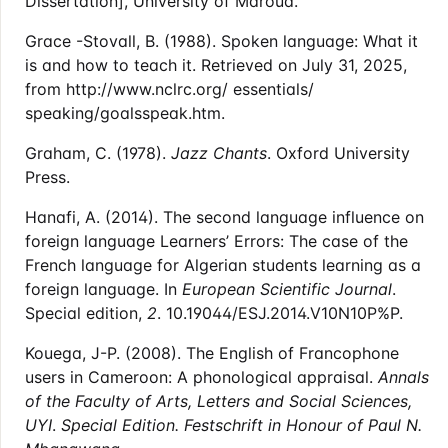
Dissertation], University of Maroua.
Grace -Stovall, B. (1988). Spoken language: What it
is and how to teach it. Retrieved on July 31, 2025,
from http://www.nclrc.org/ essentials/
speaking/goalsspeak.htm.
Graham, C. (1978).
Jazz Chants
. Oxford University
Press.
Hanafi, A. (2014). The second language influence on
foreign language Learners’ Errors: The case of the
French language for Algerian students learning as a
foreign language. In
European Scientific Journal
.
Special edition,
2
. 10.19044/ESJ.2014.V10N10P%P.
Kouega, J-P. (2008). The English of Francophone
users in Cameroon: A phonological appraisal.
Annals
of the Faculty of Arts, Letters and Social Sciences,
UYI
.
Special
Edition. Festschrift in Honour of Paul N.