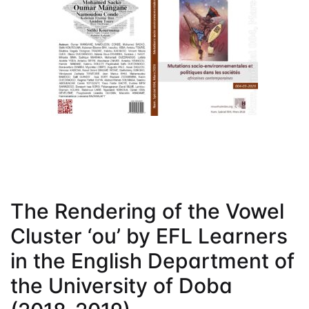
Frais de public
Politique de dro
Licence
Publication Eth
Malpractice St
Indexation
Contacts
The Rendering of the Vowel
Cluster ‘ou’ by EFL Learners
in the English Department of
the University of Doba