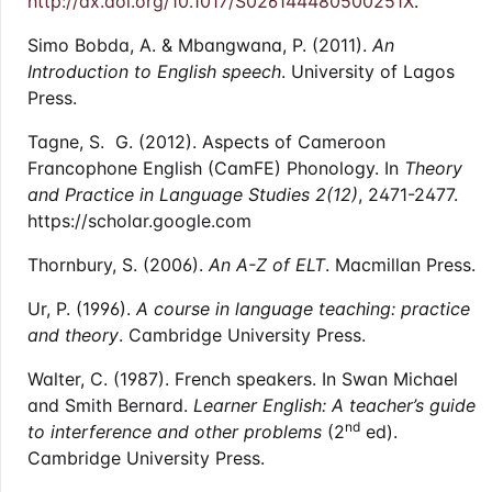
http://dx.doi.org/10.1017/S026144480500251X
.
Simo Bobda, A. & Mbangwana, P. (2011).
An
Introduction to English
speech
. University of Lagos
Press.
Tagne, S. G. (2012). Aspects of Cameroon
Francophone English (CamFE) Phonology. In
Theory
and Practice in Language
Studies
2(12)
, 2471-2477.
https://scholar.google.com
Thornbury, S. (2006).
An A-Z of ELT
. Macmillan Press.
Ur, P. (1996).
A course in language teaching: practice
and theory
. Cambridge University Press.
Walter, C. (1987). French speakers. In Swan Michael
and Smith Bernard.
Learner English
: A teacher’s guide
nd
to interference and other problems
(2
ed).
Cambridge University Press.