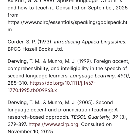
Burkart, G. S. (1988). Spoken language: What it is
and how to teach it. Consulted on September, 2025
from
https://www.nclrc/essentials/speaking/goalspeak.ht
m.
Corder, S. P. (1973).
Introducing Applied Linguistics
.
BPCC Hazell Books Ltd.
Derwing, T. M., & Munro, M. J. (1999). Foreign accent,
comprehensibility, and intelligibility in the speech of
second language learners.
Language Learning, 49
(1),
285-310.
https://doi.org/10.1111/j.1467-
1770.1995.tb009963.x
Derwing, T. M., & Munro, M. J. (2005). Second
language accent and pronunciation teaching: A
research-based approach.
TESOL Quarterly, 39
(3),
379-397.
https://www.scirp.org
. Consulted on
November 10, 2025.