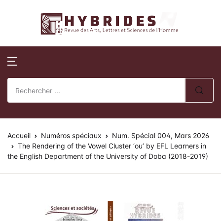
Revue Hybrides
Compte
Fermer
Publications
Revue Hybri
Nom d'utilisateur ou E-mail *
Accueil
Numéros publi
Sur la révue
Publications
Numéros spéci
Processus édito
Mot de passe *
Normes de publication
Actes de collo
Comité éditoria
Accueil
Revue Hybrides
Numéros spéciaux
Num. Spécial 004, Mars 2026
The Rendering of the Vowel Cluster ‘ou’ by EFL Learners in
the English Department of the University of Doba (2018-2019)
Politique d’éva
Se souvenir de
Mot de passe
Actualités
oublié ?
review)
moi ?
Soumission des 
Se Connecter