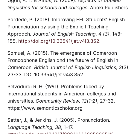
Ogah, A. T. & Amos, A. (2009).
Aspects of applied
linguistics for schools and colleges
. Aboki Publishers.
Pardede, P. (2018). Improving EFL Students’ English
Pronunciation by using the Explicit Teaching
Approach.
Journal of English Teaching, 4 (3)
, 143-
155.
http://doi.org/10.33541/jet.v4i3.852.
Samuel, A. (2015). The emergence of Cameroon
Francophone English and the future of English in
Cameroon.
British Journal of English Linguistics, 3
(3),
23-33. DOI 10.33541/jet.v4i3.852.
Selvadurai R. H. (1991). Problems faced by
international students in American colleges and
universities.
Community Review,
12(1-2)
, 27-32.
https://www.semanticscholar.org
Setter, J., & Jenkins, J. (2005). Pronunciation.
Language Teaching, 38
, 1-17.