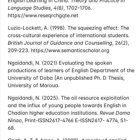
English Learning in China.
Theory and Practice in
Language
Studies
,
4(
8
)
, 1702-1706.
https://www.reseqrchgqte.net
Luzio-Lockett, A. (1998). The squeezing effect: The
cross-cultural experience of international students.
British Journal of Guidance and Counselling
, 26(2),
209-223. https://www.semanticscholar.org
Ngaidandi, N. (2021) Evaluating the spoken
productions of learners of English Department of the
University of Doba [An unpublished Ph. D Thesis,
University of Maroua.
Ngaidandi, N. (2025). The oil resource exploitation
and the influx of young people towards English in
Chadian higher education institutions.
Revue Dama
Ninao
, Print-ISSN2617-4766 E-ISSN2617- 4774, 51-
68.