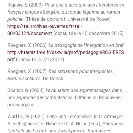
Riquois, E. (2009).
Pour une didactique des littératures en
français langue étrangère :du roman légitime au roman
policier.
[Thèse de doctorat. Université de Rouen].
https://tel.archives-ouvertes.fr/tel-
00403124/document
(consultée le 15 décembre 2015).
Roegiers, X. (2006).
La pédagogie de l’intégration en bref
.
http://htarraz.free.fr/sakwila/prof/pedagogieROGIERES.
pdf
(Consulté le 2/1/2024).
Roegiers, X. (2007).
Des situations pour intégrer les
acquis scolaires
. De Boeck.
Scallon, G. (2004).
L’évaluation des apprentissages dans
une approche par compétences.
Éditions du Renouveau
pédagogique.
Würffel, N. (2021). Lehr- und Lernmedien. In C. Altmayer,
K. Biebighäuser, S. Haberzettl, A. Heine (Éds.),
Handbuch
Deutsch als Fremd- und Zweitsprache. Kontexte –