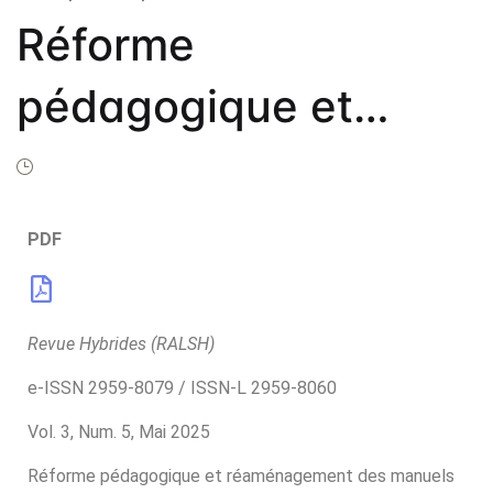
Frais de public
Réforme
Politique de dro
Licence
pédagogique et
Publication Eth
réaménagement des
Malpractice St
manuels scolaires.
Indexation
PDF
Remarques sur
Contacts
l’Approche Par les
Revue Hybrides (RALSH)
e-ISSN 2959-8079 / ISSN-L 2959-8060
Compétences et les
Vol. 3, Num. 5, Mai 2025
manuels
Réforme pédagogique et réaménagement des manuels