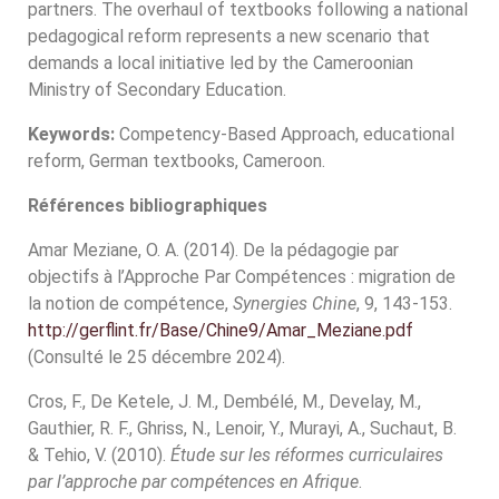
partners. The overhaul of textbooks following a national
pedagogical reform represents a new scenario that
demands a local initiative led by the Cameroonian
Ministry of Secondary Education.
Keywords:
Competency-Based Approach, educational
reform, German textbooks, Cameroon.
Références bibliographiques
Amar Meziane, O. A. (2014). De la pédagogie par
objectifs à l’Approche Par Compétences : migration de
la notion de compétence,
Synergies Chine
, 9, 143-153.
http://gerflint.fr/Base/Chine9/Amar_Meziane.pdf
(Consulté le 25 décembre 2024).
Cros, F., De Ketele, J. M., Dembélé, M., Develay, M.,
Gauthier, R. F., Ghriss, N., Lenoir, Y., Murayi, A., Suchaut, B.
& Tehio, V. (2010).
Étude sur les réformes curriculaires
par l’approche par compétences en Afrique
.