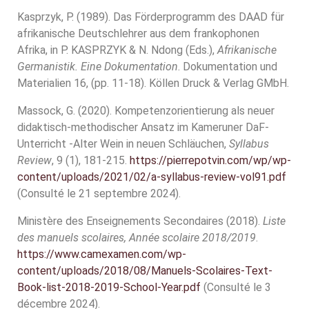
Kasprzyk, P. (1989). Das Förderprogramm des DAAD für
afrikanische Deutschlehrer aus dem frankophonen
Afrika, in P. KASPRZYK & N. Ndong (Eds.),
Afrikanische
Germanistik. Eine Dokumentation
. Dokumentation und
Materialien 16, (pp. 11-18). Köllen Druck & Verlag GMbH.
Massock, G. (2020). Kompetenzorientierung als neuer
didaktisch-methodischer Ansatz im Kameruner DaF-
Unterricht -Alter Wein in neuen Schläuchen,
Syllabus
Review
, 9 (1), 181-215.
https://pierrepotvin.com/wp/wp-
content/uploads/2021/02/a-syllabus-review-vol91.pdf
(Consulté le 21 septembre 2024).
Ministère des Enseignements Secondaires (2018).
Liste
des manuels scolaires, Année scolaire 2018/2019
.
https://www.camexamen.com/wp-
content/uploads/2018/08/Manuels-Scolaires-Text-
Book-list-2018-2019-School-Year.pdf
(Consulté le 3
décembre 2024).