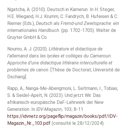
Ngatcha, A. (2010). Deutsch in Kamerun. In H. Steger,
H.E. Wiegand, H.J. Krumm, C. Fandrych, B. Hufeisen & C.
Riemer (Eds.),
Deutsch als Fremd-und Zweitsprache: ein
internationales Handbuch
. (pp. 1702-1705). Walter de
Gruyter GmbH & Co.
Noumo, A. J. (2020).
Littérature et didactique de
l’allemand dans les lycées et collèges du Cameroun.
Approche d’une didactique littéraire interculturelle et
problèmes de canon
. [Thèse de Doctorat, Université de
Dschang].
Rapp, A., Nanga-Me-Abengmoni, L. Seltmann, I., Tobias,
S. & Seidel-Apelt, N. (2023). Und jetzt Wir. Das
afrikanisch-europäische DaF-Lehrwerk der New
Generation. In
IDV-Magazin
, 103, 8-11
https://idvnetz.org/pageflip/magazin/books/pdf/IDV-
Magazin_Nr._103.pdf
(consulté le 28/12/2024).