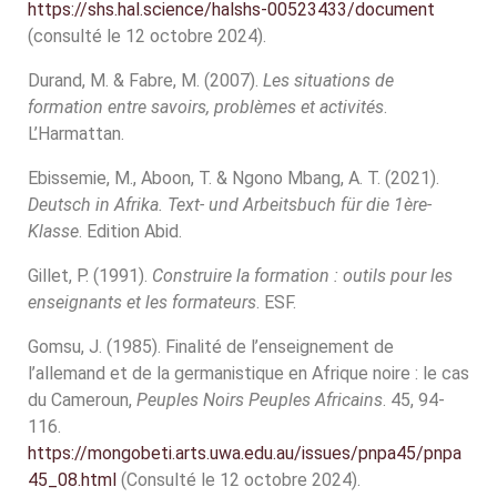
https://shs.hal.science/halshs-00523433/document
(consulté le 12 octobre 2024).
Durand, M. & Fabre, M. (2007).
Les situations de
formation entre savoirs, problèmes et activités
.
L’Harmattan.
Ebissemie, M., Aboon, T. & Ngono Mbang, A. T. (2021).
Deutsch in Afrika. Text- und Arbeitsbuch für die 1ère-
Klasse
. Edition Abid.
Gillet, P. (1991).
Construire la formation : outils pour les
enseignants et les formateurs
. ESF.
Gomsu, J. (1985). Finalité de l’enseignement de
l’allemand et de la germanistique en Afrique noire : le cas
du Cameroun,
Peuples Noirs
Peuples Africains
. 45, 94-
116.
https://mongobeti.arts.uwa.edu.au/issues/pnpa45/pnpa
45_08.html
(Consulté le 12 octobre 2024).