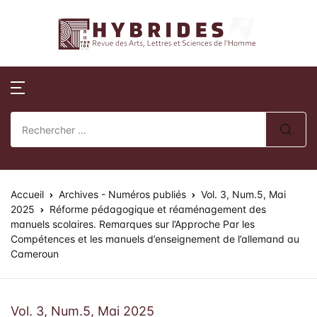
Revue Hybrides
Compte
Fermer
Publications
Revue Hybri
Nom d'utilisateur ou E-mail *
Accueil
Numéros publi
Sur la révue
Publications
Numéros spéci
Processus édito
Mot de passe *
Normes de publication
Actes de collo
Comité éditoria
Accueil
Revue Hybrides
Archives - Numéros publiés
Vol. 3, Num.5, Mai
2025
Réforme pédagogique et réaménagement des
manuels scolaires. Remarques sur l’Approche Par les
Politique d’éva
Se souvenir de
Mot de passe
Actualités
Compétences et les manuels d’enseignement de l’allemand au
oublié ?
review)
moi ?
Cameroun
Soumission des 
Se Connecter
Vol. 3, Num.5, Mai 2025