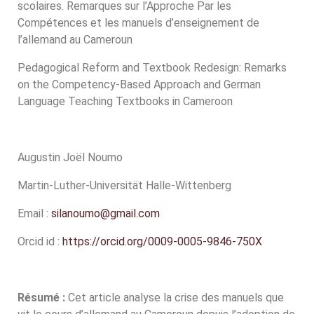
scolaires. Remarques sur l’Approche Par les
d’enseignement de
Compétences et les manuels d’enseignement de
l’allemand au Cameroun
l’allemand au
Pedagogical Reform and Textbook Redesign: Remarks
on the Competency-Based Approach and German
Cameroun
Language Teaching Textbooks in Cameroon
Augustin Joël Noumo
Martin-Luther-Universität Halle-Wittenberg
Email :
silanoumo@gmail.com
Orcid id :
https://orcid.org/0009-0005-9846-750X
Résumé :
Cet article analyse la crise des manuels que