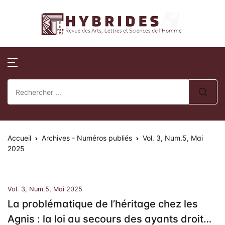
Revue Hybrides
Compte
Fermer
Publications
Revue Hybri
Nom d'utilisateur ou E-mail *
Accueil
Numéros publi
Sur la révue
Publications
Numéros spéci
Processus édito
Mot de passe *
Normes de publication
Actes de collo
Comité éditoria
Accueil
Revue Hybrides
Archives - Numéros publiés
Vol. 3, Num.5, Mai
2025
Politique d’éva
Se souvenir de
Mot de passe
Actualités
oublié ?
review)
moi ?
Vol. 3, Num.5, Mai 2025
Soumission des 
La problématique de l’héritage chez les
Se Connecter
Agnis : la loi au secours des ayants droit