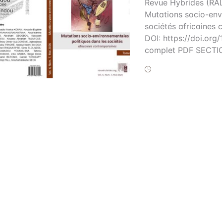
Revue Hybrides (RAL
litique de droit d’auteurs & Licence
Mutations socio-env
sociétés africaines
DOI: https://doi.o
blication Ethics and Malpractice
complet PDF SECTI
atement
dexation
ntacts