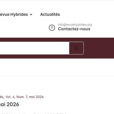
Compte
Fermer
evue Hybrides
Actualités
info@revuehybrides.org
Contactez-nous
om d'utilisateur ou E-mail *
ot de passe *
Mot de passe oublié ?
Se souvenir de moi ?
,
iés
Vol. 4, Num. 7, mai 2026
mai 2026
Se Connecter