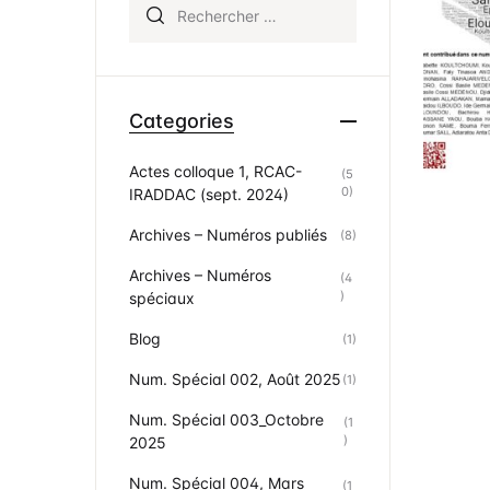
Rechercher :
Po
Pu
St
Categories
In
Actes colloque 1, RCAC-
(5
0)
IRADDAC (sept. 2024)
Co
Archives – Numéros publiés
(8)
Archives – Numéros
(4
)
spéciaux
Blog
(1)
Num. Spécial 002, Août 2025
(1)
Num. Spécial 003_Octobre
(1
)
2025
Num. Spécial 004, Mars
(1