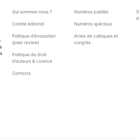
Qui sommes-nous ?
Numéros publiés
S
e
d
Comité éditorial
Numéros spéciaux
Politique d’évaluation
Actes de colloques et
s
(peer review)
congrès
s
es
Politique de droit
d’auteurs & Licence
Contacts
acebook