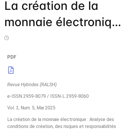
Frais de public
La création de la
Politique de dro
monnaie électronique
Licence
: Analyse des
Publication Eth
Malpractice St
conditions de
PDF
Indexation
création, des risques
Contacts
et responsabilités
Revue Hybrides (RALSH)
e-ISSN 2959-8079 / ISSN-L 2959-8060
dans la zone CEMAC
Vol. 3, Num. 5, Mai 2025
La création de la monnaie électronique : Analyse des
conditions de création, des risques et responsabilités