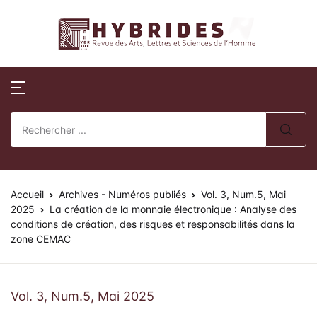
Revue Hybrides
Compte
Fermer
Publications
Revue Hybri
Nom d'utilisateur ou E-mail *
Accueil
Numéros publi
Sur la révue
Publications
Numéros spéci
Processus édito
Mot de passe *
Normes de publication
Actes de collo
Comité éditoria
Accueil
Revue Hybrides
Archives - Numéros publiés
Vol. 3, Num.5, Mai
2025
La création de la monnaie électronique : Analyse des
conditions de création, des risques et responsabilités dans la
Politique d’éva
Se souvenir de
Mot de passe
Actualités
zone CEMAC
oublié ?
review)
moi ?
Soumission des 
Se Connecter
Vol. 3, Num.5, Mai 2025