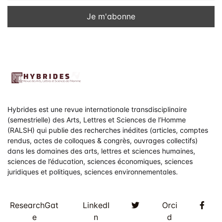
v
u
e
s
É
v
è
Hybrides est une revue internationale transdisciplinaire
(semestrielle) des Arts, Lettres et Sciences de l’Homme
n
(RALSH) qui publie des recherches inédites (articles, comptes
rendus, actes de colloques & congrès, ouvrages collectifs)
e
dans les domaines des arts, lettres et sciences humaines,
sciences de l’éducation, sciences économiques, sciences
m
juridiques et politiques, sciences environnementales.
e
n
Twitter
Fac
ResearchGat
LinkedI
Orci
e
n
d