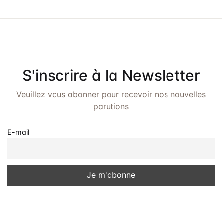
v
u
e
s
S'inscrire à la Newsletter
É
v
Veuillez vous abonner pour recevoir nos nouvelles
parutions
è
n
E-mail
e
m
e
n