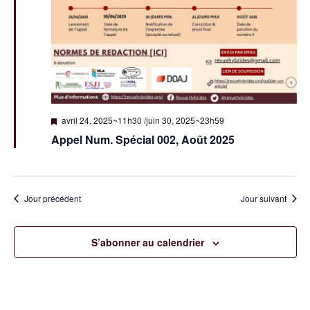
u
t
a
e
e
.
v
s
É
i
v
g
è
M
a
avril 24, 2025~11h30
/
juin 30, 2025~23h59
i
n
Appel Num. Spécial 002, Août 2025
s
t
e
e
n
i
a
m
v
a
Jour précédent
Jour suivant
o
e
n
t
n
n
S’abonner au calendrier
t
d
e