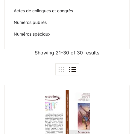
Frais de public
Actes de colloques et congrès
Politique de dro
Numéros publiés
Licence
Numéros spéciaux
Publication Eth
Malpractice St
Showing 21–30 of 30 results
Indexation
Contacts