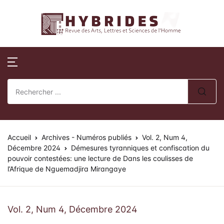
Revue Hybrides
Compte
Fermer
Publications
Revue Hybri
Nom d'utilisateur ou E-mail *
Accueil
Numéros publi
Sur la révue
Publications
Numéros spéci
Processus édito
Mot de passe *
Normes de publication
Actes de collo
Comité éditoria
Accueil
Revue Hybrides
Archives - Numéros publiés
Vol. 2, Num 4,
Décembre 2024
Démesures tyranniques et confiscation du
pouvoir contestées: une lecture de Dans les coulisses de
Politique d’éva
Se souvenir de
Mot de passe
Actualités
l’Afrique de Nguemadjira Mirangaye
oublié ?
review)
moi ?
Soumission des 
Se Connecter
Vol. 2, Num 4, Décembre 2024