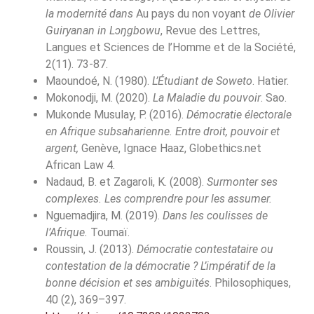
la modernité dans
Au pays du non voyant
de Olivier
Guiryanan in L
ɔ
ŋgbowu
, Revue des Lettres,
Langues et Sciences de l’Homme et de la Société,
2(11). 73-87.
Maoundoé, N. (1980).
L’Étudiant de Soweto
. Hatier.
Mokonodji, M. (2020).
La Maladie du pouvoir
. Sao.
Mukonde Musulay, P. (2016).
Démocratie électorale
en Afrique subsaharienne. Entre droit, pouvoir et
argent,
Genève, Ignace Haaz, Globethics.net
African Law 4.
Nadaud, B. et Zagaroli, K. (2008).
Surmonter ses
complexes. Les comprendre pour les assumer.
Nguemadjira, M. (2019).
Dans les coulisses de
l’Afrique.
Toumaï.
Roussin, J. (2013).
Démocratie contestataire ou
contestation de la démocratie ?
L’impératif de la
bonne décision et ses ambiguïtés
. Philosophiques,
40 (2), 369–397.