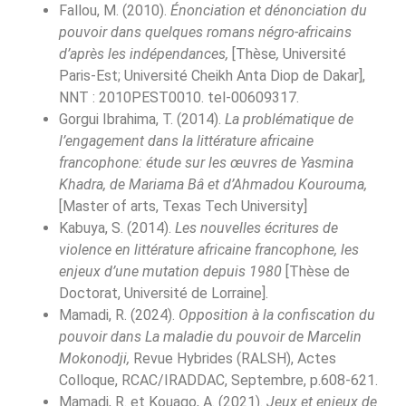
Fallou, M. (2010).
Énonciation et dénonciation du
pouvoir dans quelques romans négro-africains
d’après les indépendances,
[Thèse
,
Université
Paris-Est; Université Cheikh Anta Diop de Dakar],
NNT : 2010PEST0010. tel-00609317.
Gorgui Ibrahima, T. (2014).
La problématique de
l’engagement dans la littérature africaine
francophone: étude sur les œuvres de Yasmina
Khadra, de Mariama Bâ et d’Ahmadou Kourouma,
[Master of arts, Texas Tech University]
Kabuya, S. (2014).
Les nouvelles écritures de
violence en littérature africaine francophone, les
enjeux d’une mutation depuis 1980
[Thèse de
Doctorat, Université de Lorraine].
Mamadi, R. (2024).
Opposition à la confiscation du
pouvoir dans La maladie du pouvoir de Marcelin
Mokonodji,
Revue Hybrides (RALSH), Actes
Colloque, RCAC/IRADDAC, Septembre, p.608-621.
Mamadi, R. et Kouago, A. (2021).
Jeux et enjeux de