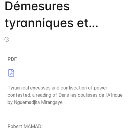
Frais de public
Démesures
Politique de dro
tyranniques et
Licence
confiscation du
Publication Eth
Malpractice St
pouvoir contestées:
PDF
Indexation
une lecture de Dans
Contacts
les coulisses de
Tyrannical excesses and confiscation of power
contested: a reading of Dans les coulisses de l’Afrique
by Nguemadjira Mirangaye
l’Afrique de
Nguemadjira
Robert MAMADI